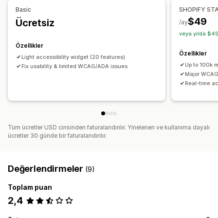
Basic
SHOPIFY ST
$49
Ücretsiz
/ay
veya yılda $49
Özellikler
Özellikler
Light accessibility widget (20 features)
Up to 100k 
Fix usability & limited WCAG/ADA issues
Major WCAG 
Real-time ac
Tüm ücretler USD cinsinden faturalandırılır. Yinelenen ve kullanıma dayalı
ücretler 30 günde bir faturalandırılır.
Değerlendirmeler
(9)
Toplam puan
2,4