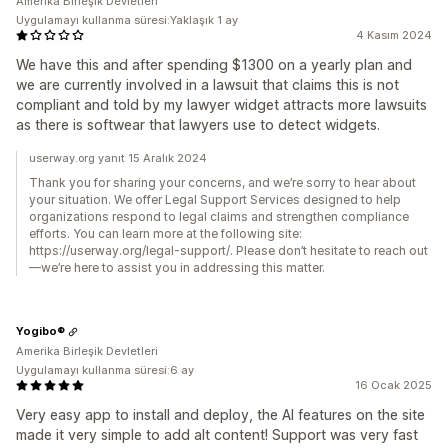
Amerika Birleşik Devletleri
Uygulamayı kullanma süresi:Yaklaşık 1 ay
4 Kasım 2024
We have this and after spending $1300 on a yearly plan and
we are currently involved in a lawsuit that claims this is not
compliant and told by my lawyer widget attracts more lawsuits
as there is softwear that lawyers use to detect widgets.
userway.org yanıt 15 Aralık 2024
Thank you for sharing your concerns, and we’re sorry to hear about
your situation. We offer Legal Support Services designed to help
organizations respond to legal claims and strengthen compliance
efforts. You can learn more at the following site:
https://userway.org/legal-support/. Please don’t hesitate to reach out
—we’re here to assist you in addressing this matter.
Yogibo®
Amerika Birleşik Devletleri
Uygulamayı kullanma süresi:6 ay
16 Ocak 2025
Very easy app to install and deploy, the AI features on the site
made it very simple to add alt content! Support was very fast