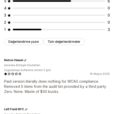
5
6
4
0
3
0
2
0
1
3
Değerlendirme yazın
Tüm değerlendirmeler
Nutrex Hawaii
Amerika Birleşik Devletleri
Uygulamayı kullanma süresi:3 gün
19 Mayıs 2025
Paid version literally does nothing for WCAG compliance.
Removed 0 items from the audit list provided by a third party.
Zero. None. Waste of $50 bucks.
Left Field NYC