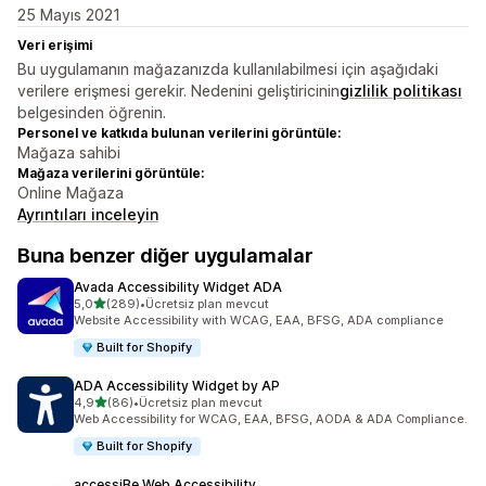
25 Mayıs 2021
Veri erişimi
Bu uygulamanın mağazanızda kullanılabilmesi için aşağıdaki
verilere erişmesi gerekir. Nedenini geliştiricinin
gizlilik politikası
belgesinden öğrenin.
Personel ve katkıda bulunan verilerini görüntüle:
Mağaza sahibi
Mağaza verilerini görüntüle:
Online Mağaza
Ayrıntıları inceleyin
Buna benzer diğer uygulamalar
Avada Accessibility Widget ADA
5 yıldız üzerinden
5,0
(289)
•
Ücretsiz plan mevcut
toplam 289 değerlendirme
Website Accessibility with WCAG, EAA, BFSG, ADA compliance
Built for Shopify
ADA Accessibility Widget by AP
5 yıldız üzerinden
4,9
(86)
•
Ücretsiz plan mevcut
toplam 86 değerlendirme
Web Accessibility for WCAG, EAA, BFSG, AODA & ADA Compliance.
Built for Shopify
accessiBe Web Accessibility