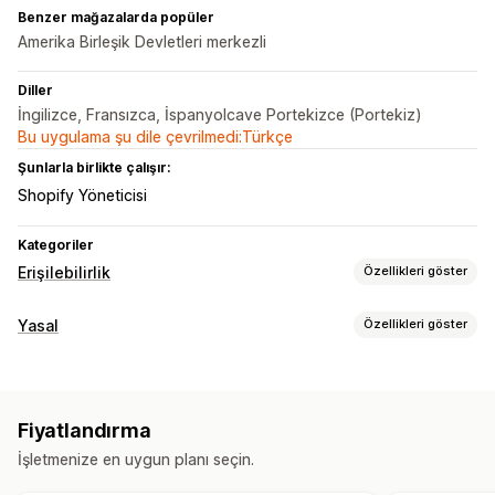
Benzer mağazalarda popüler
Amerika Birleşik Devletleri merkezli
Diller
İngilizce, Fransızca, İspanyolcave Portekizce (Portekiz)
Bu uygulama şu dile çevrilmedi:Türkçe
Şunlarla birlikte çalışır:
Shopify Yöneticisi
Kategoriler
Erişilebilirlik
Özellikleri göster
Uyumluluk türleri
Yasal
Özellikleri göster
ADA
EAA
WCAG
Uyumluluk
Erişilebilirlik araçları
Erişilebilirlik
Beyan
Çoklu dil
Yapay zeka destekli
Fiyatlandırma
Özelleştirme
İşletmenize en uygun planı seçin.
Renk ve yazı tipi
Widget konumu
Düğmeler