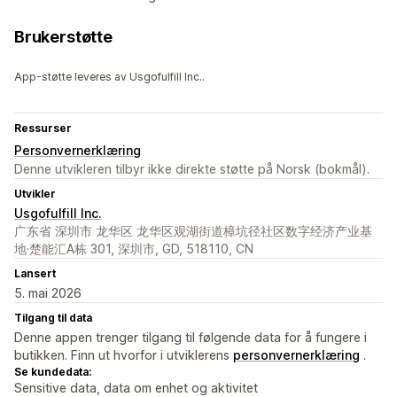
Brukerstøtte
App-støtte leveres av Usgofulfill Inc..
Ressurser
Personvernerklæring
Denne utvikleren tilbyr ikke direkte støtte på Norsk (bokmål).
Utvikler
Usgofulfill Inc.
广东省 深圳市 龙华区 龙华区观湖街道樟坑径社区数字经济产业基
地·楚能汇A栋 301, 深圳市, GD, 518110, CN
Lansert
5. mai 2026
Tilgang til data
Denne appen trenger tilgang til følgende data for å fungere i
butikken. Finn ut hvorfor i utviklerens
personvernerklæring
.
Se kundedata:
Sensitive data, data om enhet og aktivitet