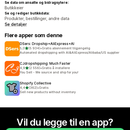
Se data om ansatte og bidragsytere:
Butikkeier
Se og rediger butikkdata:
Produkter, bestillinger, andre data
Se detaljer
Flere apper som denne
DSers: Dropship+AliExpress+AI
av 5 stjerner
5,0
(5 934)
•
Gratis abonnement tilgjengelig
Totalt 5934 omtaler
Automated dropshipping with AI&AliExpress/Alibaba/US supplier
CJdropshipping: Much Faster
av 5 stjerner
4,9
(2 556)
•
Gratis å installere
Totalt 2556 omtaler
You Sell - We source and ship for you!
Shopify Collective
av 5 stjerner
4,4
(362)
•
Gratis
Totalt 362 omtaler
Sell new products without inventory
Vil du legge til en app?