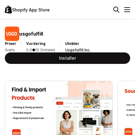
Shopify App Store
usgofulfill
Priser
Vurdering
Utvikler
Gratis
0.0
(0 Omtaler)
Usgofulfill Inc.
Installer