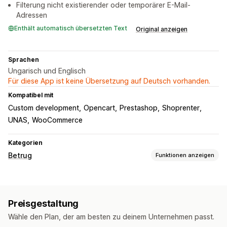
Filterung nicht existierender oder temporärer E-Mail-
Adressen
Enthält automatisch übersetzten Text
Original anzeigen
Sprachen
Ungarisch und Englisch
Für diese App ist keine Übersetzung auf Deutsch vorhanden.
Kompatibel mit
Custom development
Opencart
Prestashop
Shoprenter
UNAS
WooCommerce
Kategorien
Betrug
Funktionen anzeigen
Betrugsarten
Gefälschte Konten
Zahlungen
Zustellung
Preisgestaltung
Präventionstools
Wähle den Plan, der am besten zu deinem Unternehmen passt.
Validierung von Bestellungen
Blockierlisten