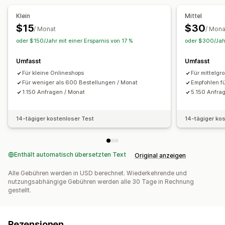
COD-Validierung
Blockieren von Spam
Betrugsfilter
Klein
Mittel
Automatisierte Workflows
$15
$30
/ Monat
/ Mona
oder $150/Jahr mit einer Ersparnis von 17 %
oder $300/Jahr
Benachrichtigungen und Analysen
Verdächtige Aktivitäten
Betrugsbenachrichtigungen
Umfasst
Umfasst
Besucheranalysen
Risikoberichte
Für kleine Onlineshops
Für mittelgr
Für weniger als 600 Bestellungen / Monat
Empfohlen f
1.150 Anfragen / Monat
5.150 Anfra
14-tägiger kostenloser Test
14-tägiger ko
Enthält automatisch übersetzten Text
Original anzeigen
Alle Gebühren werden in USD berechnet. Wiederkehrende und
nutzungsabhängige Gebühren werden alle 30 Tage in Rechnung
gestellt.
Rezensionen