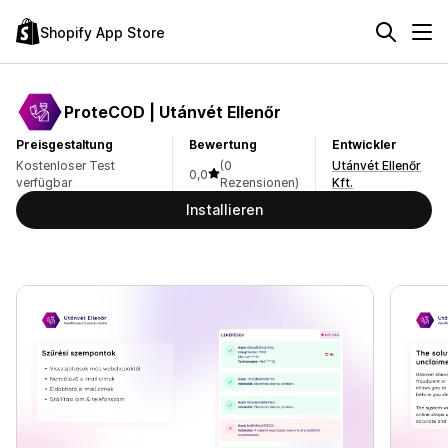
Shopify App Store
ProteCOD | Utánvét Ellenőr
Preisgestaltung
Bewertung
Entwickler
Kostenloser Test
(0
Utánvét Ellenőr
0,0
verfügbar
Rezensionen)
Kft.
Installieren