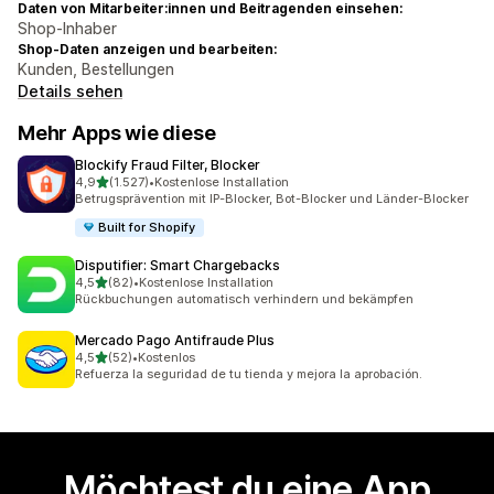
Daten von Mitarbeiter:innen und Beitragenden einsehen:
Shop-Inhaber
Shop-Daten anzeigen und bearbeiten:
Kunden, Bestellungen
Details sehen
Mehr Apps wie diese
Blockify Fraud Filter, Blocker
von 5 Sternen
4,9
(1.527)
•
Kostenlose Installation
1527 Rezensionen insgesamt
Betrugsprävention mit IP-Blocker, Bot-Blocker und Länder-Blocker
Built for Shopify
Disputifier: Smart Chargebacks
von 5 Sternen
4,5
(82)
•
Kostenlose Installation
82 Rezensionen insgesamt
Rückbuchungen automatisch verhindern und bekämpfen
Mercado Pago Antifraude Plus
von 5 Sternen
4,5
(52)
•
Kostenlos
52 Rezensionen insgesamt
Refuerza la seguridad de tu tienda y mejora la aprobación.
Möchtest du eine App