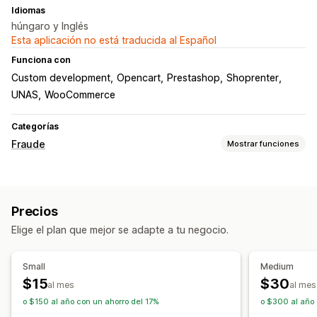
Idiomas
húngaro y Inglés
Esta aplicación no está traducida al Español
Funciona con
Custom development
Opencart
Prestashop
Shoprenter
UNAS
WooCommerce
Categorías
Fraude
Mostrar funciones
Tipos de fraude
Cuentas falsas
Pagos
Entrega
Precios
Herramientas de prevención
Elige el plan que mejor se adapte a tu negocio.
Validación de pedido
Listas de bloqueo
Validación de COD
Bloqueo de correo no deseado
Small
Medium
Filtros de fraude
Flujos de trabajos automatizados
$15
$30
al mes
al mes
o $150 al año con un ahorro del 17%
o $300 al año 
Alertas y estadísticas