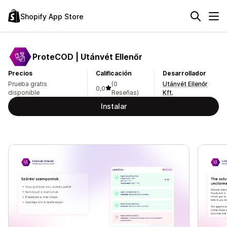
Shopify App Store
ProteCOD | Utánvét Ellenőr
Precios
Calificación
Desarrollador
Prueba gratis
(0
Utánvét Ellenőr
0,0
disponible
Reseñas)
Kft.
Instalar