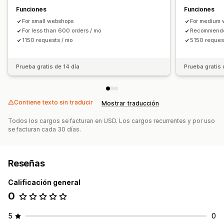
Actividad sospechosa
Notificaciones de fraude
Funciones
Funciones
Informes y estadísticas de visitas
Informes de riesgo
For small webshops
For medium
For less than 600 orders / mo
Recommended
1150 requests / mo
5150 reques
Prueba gratis de 14 día
Prueba gratis 
Contiene texto sin traducir
Mostrar traducción
Todos los cargos se facturan en USD. Los cargos recurrentes y por uso
se facturan cada 30 días.
Reseñas
Calificación general
0
5
0