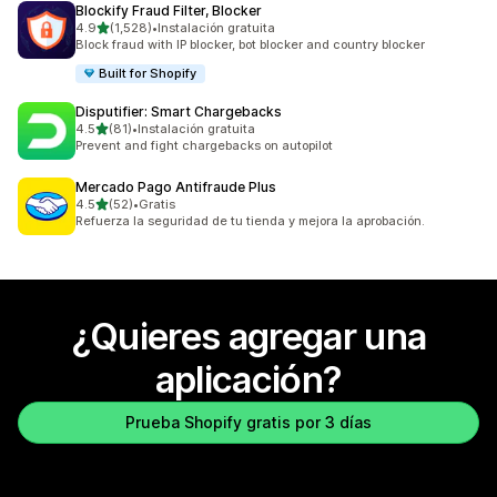
Blockify Fraud Filter, Blocker
de 5 estrellas
4.9
(1,528)
•
Instalación gratuita
1528 reseñas en total
Block fraud with IP blocker, bot blocker and country blocker
Built for Shopify
Disputifier: Smart Chargebacks
de 5 estrellas
4.5
(81)
•
Instalación gratuita
81 reseñas en total
Prevent and fight chargebacks on autopilot
Mercado Pago Antifraude Plus
de 5 estrellas
4.5
(52)
•
Gratis
52 reseñas en total
Refuerza la seguridad de tu tienda y mejora la aprobación.
¿Quieres agregar una
aplicación?
Prueba Shopify gratis por 3 días