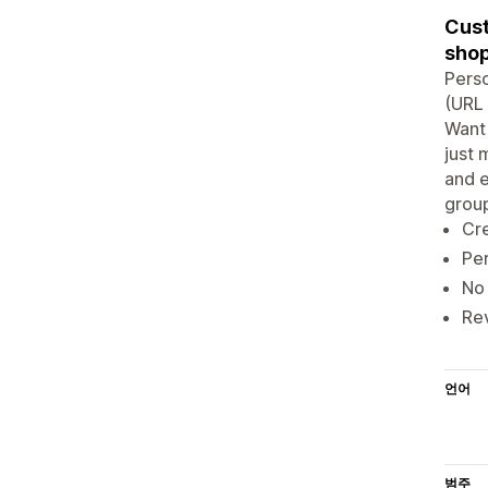
Cust
shop
Pers
(URL 
Want 
just 
and e
group
Cre
Per
No 
Rev
언어
범주