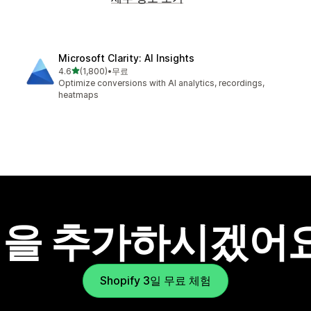
Microsoft Clarity: AI Insights
별 5개 중
4.6
(1,800)
•
무료
총 리뷰 1800개
Optimize conversions with AI analytics, recordings,
heatmaps
을 추가하시겠어
Shopify 3일 무료 체험