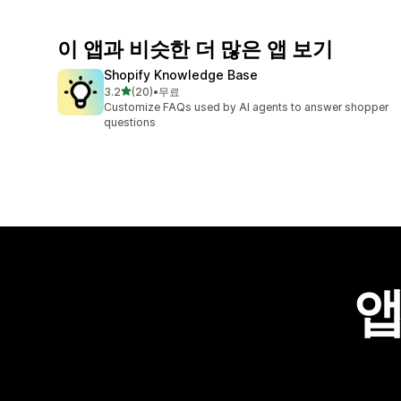
이 앱과 비슷한 더 많은 앱 보기
Shopify Knowledge Base
별 5개 중
3.2
(20)
•
무료
총 리뷰 20개
Customize FAQs used by AI agents to answer shopper
questions
앱