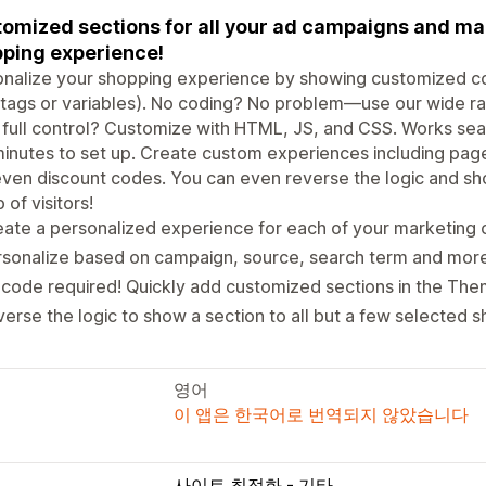
omized sections for all your ad campaigns and mar
ping experience!
onalize your shopping experience by showing customized 
tags or variables). No coding? No problem—use our wide r
full control? Customize with HTML, JS, and CSS. Works se
minutes to set up. Create custom experiences including pag
ven discount codes. You can even reverse the logic and sho
 of visitors!
ate a personalized experience for each of your marketing
sonalize based on campaign, source, search term and more
code required! Quickly add customized sections in the Th
erse the logic to show a section to all but a few selected 
영어
이 앱은 한국어로 번역되지 않았습니다
사이트 최적화 - 기타