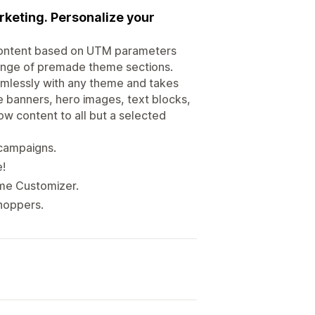
keting. Personalize your
content based on UTM parameters
ange of premade theme sections.
amlessly with any theme and takes
e banners, hero images, text blocks,
w content to all but a selected
 campaigns.
!
eme Customizer.
shoppers.