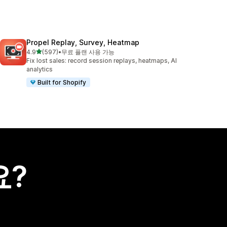
Propel Replay, Survey, Heatmap
별 5개 중
4.9
(597)
•
무료 플랜 사용 가능
총 리뷰 597개
Fix lost sales: record session replays, heatmaps, AI
analytics
Built for Shopify
요?