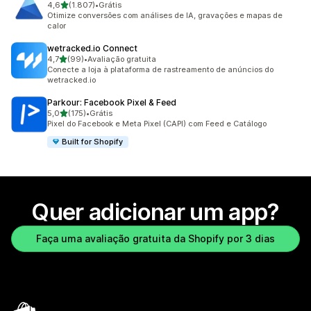
de 5 estrelas
4,6
(1.807)
•
Grátis
1807 avaliações ao todo
Otimize conversões com análises de IA, gravações e mapas de
calor
wetracked.io Connect
de 5 estrelas
4,7
(99)
•
Avaliação gratuita
99 avaliações ao todo
Conecte a loja à plataforma de rastreamento de anúncios do
wetracked.io
Parkour: Facebook Pixel & Feed
de 5 estrelas
5,0
(175)
•
Grátis
175 avaliações ao todo
Pixel do Facebook e Meta Pixel (CAPI) com Feed e Catálogo
Built for Shopify
Quer adicionar um app?
Faça uma avaliação gratuita da Shopify por 3 dias