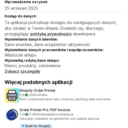
Wprowadzenie na rynek
25 wrzesień 2025
Dostęp do danych
Ta aplikacja potrzebuje dostępu do następujących danych,
aby działać w Twoim sklepie. Dowiedz się, dlaczego,
przeglądając
politykę prywatności
dewelopera.
Wyświetlanie danych klientów:
Dane wrażliwe, dane urządzenia i aktywności
Wyświetlanie danych pracowników i współpracowników:
Właściciel sklepu
Wyświetlaj i edytuj dane sklepu:
Klienci, produkty, zamówienia
Zobacz szczegóły
Więcej podobnych aplikacji
Shopify Order Printer
na 5 gwiazdek
3,6
(356)
•
Gratis
Łączna liczba recenzji: 356
Print customized pick lists, invoices, packing slips and more
Order Printer Pro: PDF Invoice
na 5 gwiazdek
4,9
(2 682)
•
Bezpłatna instalacja
Łączna liczba recenzji: 2682
Faturalar, taslaklar ve gönderiler için sipariş yazıcısı
Built for Shopify