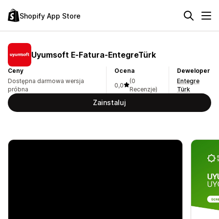
Shopify App Store
Uyumsoft E‑Fatura‑EntegreTürk
Ceny
Ocena
Deweloper
Dostępna darmowa wersja
(0
Entegre
0,0
próbna
Recenzje)
Türk
Zainstaluj