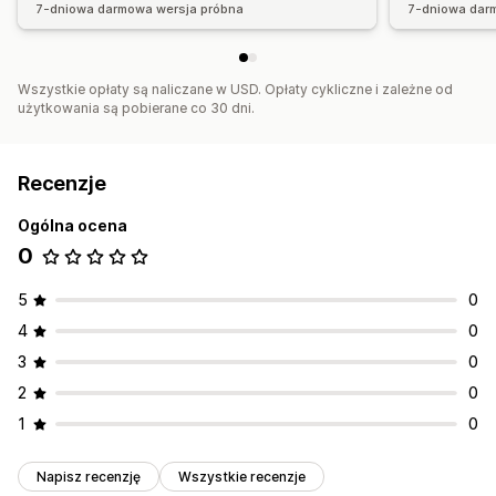
7-dniowa darmowa wersja próbna
7-dniowa dar
Wszystkie opłaty są naliczane w USD. Opłaty cykliczne i zależne od
użytkowania są pobierane co 30 dni.
Recenzje
Ogólna ocena
0
5
0
4
0
3
0
2
0
1
0
Napisz recenzję
Wszystkie recenzje