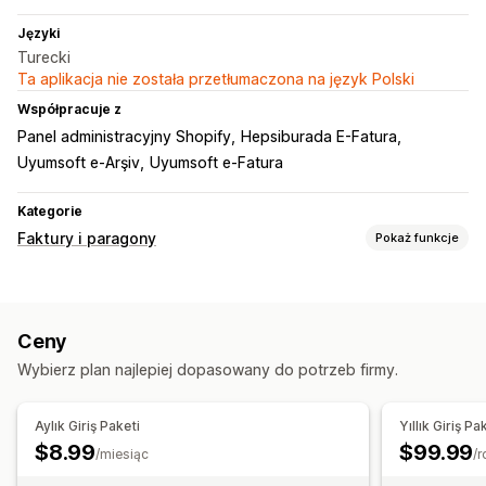
Języki
Turecki
Ta aplikacja nie została przetłumaczona na język Polski
Współpracuje z
Panel administracyjny Shopify
Hepsiburada E-Fatura
Uyumsoft e-Arşiv
Uyumsoft e-Fatura
Kategorie
Faktury i paragony
Pokaż funkcje
Typy dokumentów
Faktury
Paragony
Dokumenty celne
Ceny
Specyfikacja towarów
Wybierz plan najlepiej dopasowany do potrzeb firmy.
Dostosowanie
Numery faktur
Obliczanie podatku
Kody kreskowe
Aylık Giriş Paketi
Yıllık Giriş Pa
$8.99
$99.99
Zarządzanie plikami
/miesiąc
/r
Generowanie plików PDF
Drukowanie i eksport
Raporty