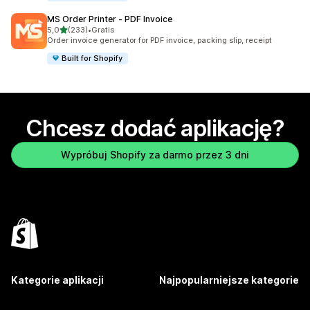
MS Order Printer ‑ PDF Invoice
na 5 gwiazdek
5,0
(233)
•
Gratis
Łączna liczba recenzji: 233
Order invoice generator for PDF invoice, packing slip, receipt
Built for Shopify
Chcesz dodać aplikację?
Wypróbuj Shopify za darmo przez 3 dni
Kategorie aplikacji
Najpopularniejsze kategorie