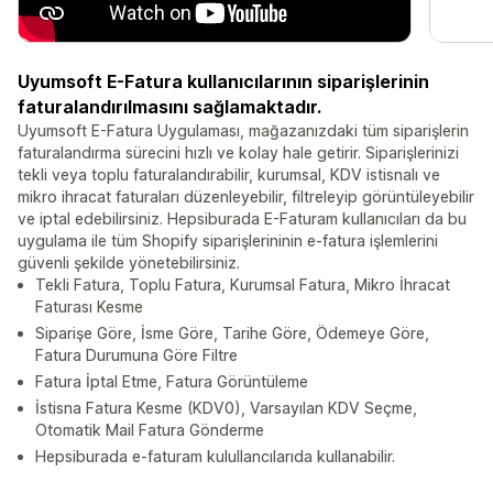
Uyumsoft E-Fatura kullanıcılarının siparişlerinin
faturalandırılmasını sağlamaktadır.
Uyumsoft E-Fatura Uygulaması, mağazanızdaki tüm siparişlerin
faturalandırma sürecini hızlı ve kolay hale getirir. Siparişlerinizi
tekli veya toplu faturalandırabilir, kurumsal, KDV istisnalı ve
mikro ihracat faturaları düzenleyebilir, filtreleyip görüntüleyebilir
ve iptal edebilirsiniz. Hepsiburada E-Faturam kullanıcıları da bu
uygulama ile tüm Shopify siparişlerininin e-fatura işlemlerini
güvenli şekilde yönetebilirsiniz.
Tekli Fatura, Toplu Fatura, Kurumsal Fatura, Mikro İhracat
Faturası Kesme
Siparişe Göre, İsme Göre, Tarihe Göre, Ödemeye Göre,
Fatura Durumuna Göre Filtre
Fatura İptal Etme, Fatura Görüntüleme
İstisna Fatura Kesme (KDV0), Varsayılan KDV Seçme,
Otomatik Mail Fatura Gönderme
Hepsiburada e-faturam kulullancılarıda kullanabilir.