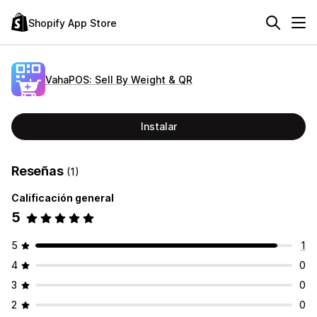
Shopify App Store
VahaPOS: Sell By Weight & QR
Instalar
Reseñas
(1)
Calificación general
5
5
1
4
0
3
0
2
0