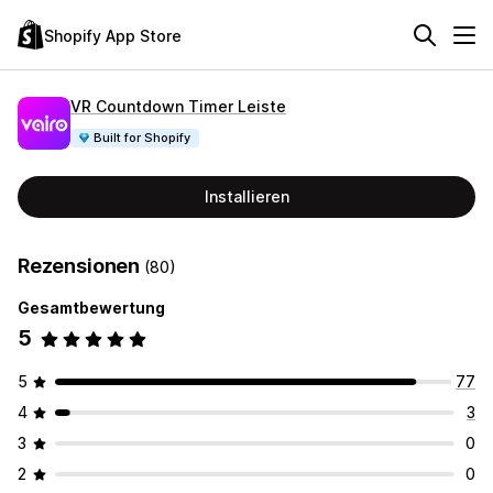
Shopify App Store
VR Countdown Timer Leiste
Built for Shopify
Installieren
Rezensionen
(80)
Gesamtbewertung
5
5
77
4
3
3
0
2
0