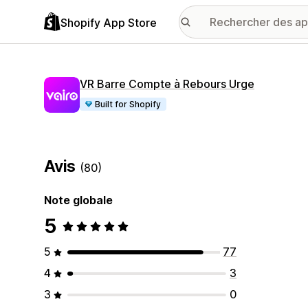
Shopify App Store
VR Barre Compte à Rebours Urge
Built for Shopify
Avis
(80)
Note globale
5
5
77
4
3
3
0