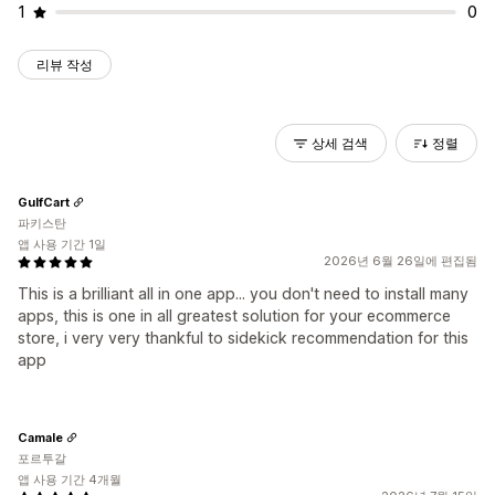
1
0
리뷰 작성
상세 검색
정렬
GulfCart
파키스탄
앱 사용 기간 1일
2026년 6월 26일에 편집됨
This is a brilliant all in one app... you don't need to install many
apps, this is one in all greatest solution for your ecommerce
store, i very very thankful to sidekick recommendation for this
app
Camale
포르투갈
앱 사용 기간 4개월