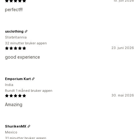
15. juli 2026
perfect!!!
usclothing
Storbritannia
32 minutter bruker appen
23. juni 2026
good experience
Emporium Kart
India
Rundt 1 måned bruker appen
30. mai 2026
Amazing
ShurikenMX
Mexico
31 minutter bruker appen