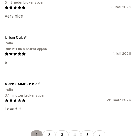
3 måneder bruker appen
3. mai 2026
very nice
Urban Cult
Italia
Rundt 1 time bruker appen
1. juli 2026
S
SUPER SIMPLIFIED
India
37 minutter bruker appen
28. mars 2026
Loved it
1
2
3
4
8