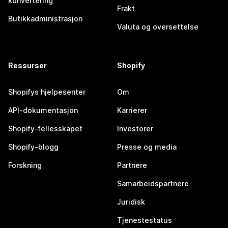
konvertering
Frakt
Butikkadministrasjon
Valuta og oversettelse
Ressurser
Shopify
Shopifys hjelpesenter
Om
API-dokumentasjon
Karrierer
Shopify-fellesskapet
Investorer
Shopify-blogg
Presse og media
Forskning
Partnere
Samarbeidspartnere
Juridisk
Tjenestestatus