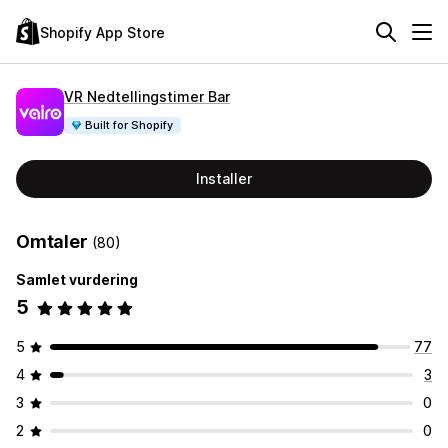
Shopify App Store
VR Nedtellingstimer Bar
Built for Shopify
Installer
Omtaler
(80)
Samlet vurdering
5
5
77
4
3
3
0
2
0