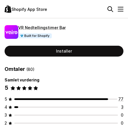
Shopify App Store
VR Nedtellingstimer Bar
Built for Shopify
Installer
Omtaler
(80)
Samlet vurdering
5
5
77
4
3
3
0
2
0