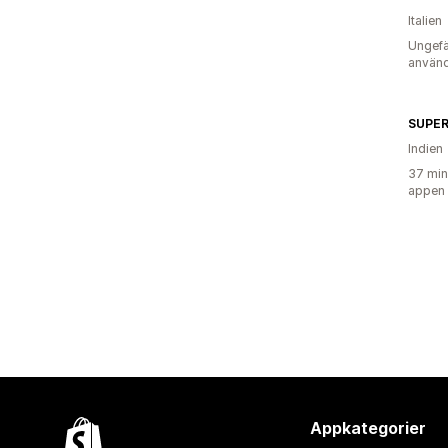
Italien
Ungefä
använd
SUPER
Indien
37 min
appen
Appkategorier