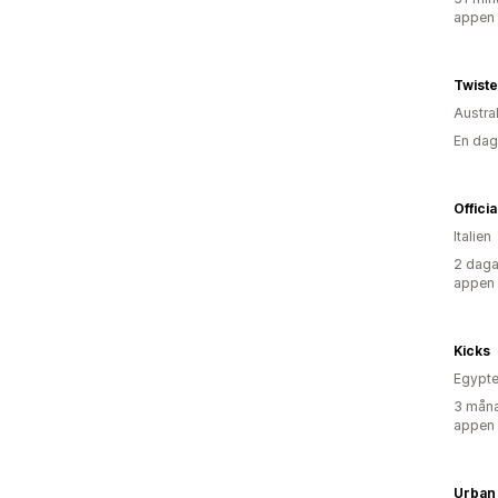
appen
Twist
Austra
En dag
Offici
Italien
2 daga
appen
Kicks
Egypt
3 måna
appen
Urban 