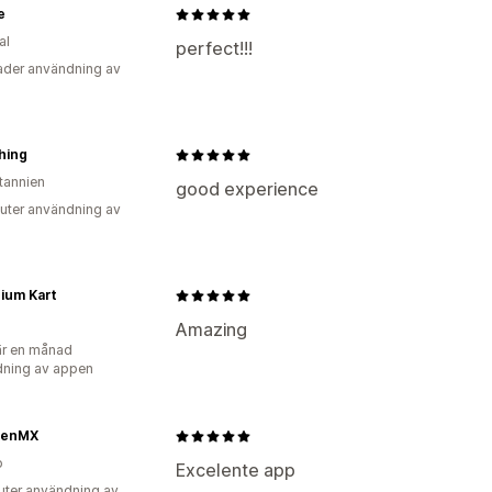
e
al
perfect!!!
der användning av
hing
itannien
good experience
uter användning av
ium Kart
Amazing
r en månad
ning av appen
kenMX
o
Excelente app
uter användning av