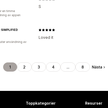
S
r en timme
ning av appen
 SIMPLIFIED
Loved it
uter användning av
Nästa
1
2
3
4
…
8
Toppkategorier
Resurser