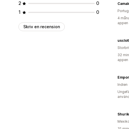
2
0
Camal
Portug
1
0
4 måna
appen
Skriv en recension
usclot
Storbr
32 min
appen
Empor
Indien
Ungefä
använd
Shuri
Mexik
31 min