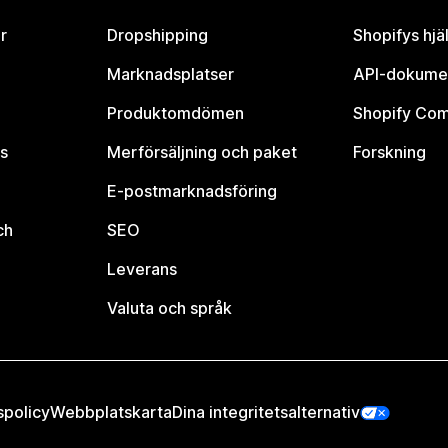
r
Dropshipping
Shopifys hjä
Marknadsplatser
API-dokume
Produktomdömen
Shopify Co
s
Merförsäljning och paket
Forskning
E-postmarknadsföring
ch
SEO
Leverans
Valuta och språk
spolicy
Webbplatskarta
Dina integritetsalternativ