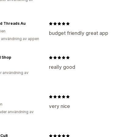
ed Threads Au
lien
budget friendly great app
 användning av appen
al Shop
really good
r användning av
en
very nice
der användning av
Cult