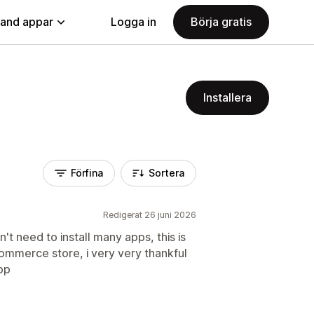
land appar
Logga in
Börja gratis
Installera
Förfina
Sortera
Redigerat 26 juni 2026
don't need to install many apps, this is
ecommerce store, i very very thankful
pp