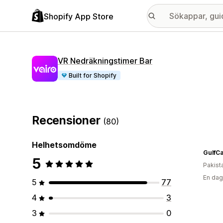
Shopify App Store
VR Nedräkningstimer Bar
Built for Shopify
Recensioner
(80)
Helhetsomdöme
GulfCa
5
Pakist
En dag
5
77
4
3
3
0