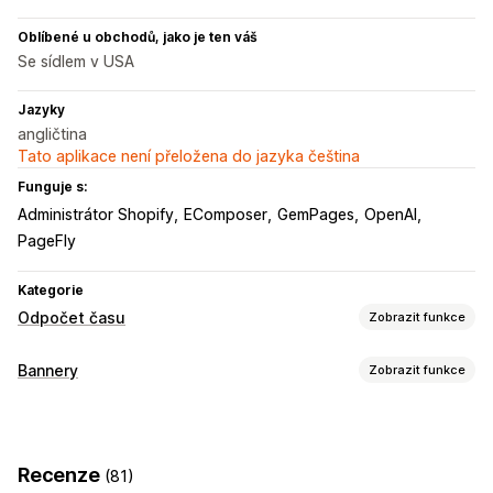
Oblíbené u obchodů, jako je ten váš
Se sídlem v USA
Jazyky
angličtina
Tato aplikace není přeložena do jazyka čeština
Funguje s:
Administrátor Shopify
EComposer
GemPages
OpenAI
PageFly
Kategorie
Odpočet času
Zobrazit funkce
Možnosti zobrazení
Bannery
Zobrazit funkce
Připnutý banner
Automaticky otevíraná okna
Typ banneru
Stránka košíku
Stránka pokladny
Vstupní stránky
Oznamovací lišta
Více oznámení
Notifikace
Stránky produktů
Recenze
(81)
Stránka produktu
Propagační
Odpočet