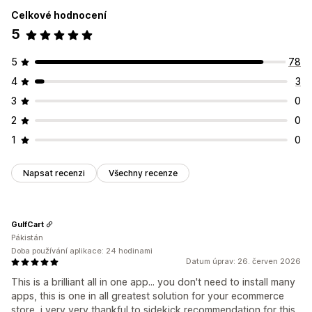
Možnosti časování
Celkové hodnocení
Přizpůsobení
Opakované
Resetování při každé návštěvě
Pevná minuta
5
Animace
Připnuté zobrazení
Odkazy a tlačítka
Emoji
Jednorázové
Na základě relací
Časované relace
Více jazyků
Responzivní design pro mobilní zařízení
5
78
Typ časovače
4
3
Bleskové výprodeje
Časově omezená propagace
Speciální událost
Pokladna
3
0
2
0
1
0
Napsat recenzi
Všechny recenze
GulfCart
Pákistán
Doba používání aplikace: 24 hodinami
Datum úprav: 26. červen 2026
This is a brilliant all in one app... you don't need to install many
apps, this is one in all greatest solution for your ecommerce
store, i very very thankful to sidekick recommendation for this