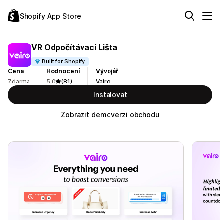
Shopify App Store
VR Odpočítávací Lišta
Built for Shopify
Cena
Hodnocení
Vývojář
Zdarma
5,0
(81)
Vairo
Instalovat
Zobrazit demoverzi obchodu