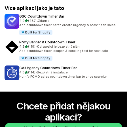
Více aplikací jako je tato
GSC Countdown Timer Bar
z 5 hvězd
4,9
(487)
•
Zdarma
Celkový počet recenzí: 487
Add countdown timer bar to create urgency & boost flash sales
Built for Shopify
Profy Banner & Countdown Timer
z 5 hvězd
4,9
(119)
•
K dispozici je bezplatný plán
Celkový počet recenzí: 119
Add countdown timer, coupon & scrolling text for next sale
Built for Shopify
GA:Urgency Countdown Timer Bar
z 5 hvězd
4,8
(114)
•
Bezplatná instalace
Celkový počet recenzí: 114
Hurrify FOMO sales countdown timer bar to drive scarcity.
Chcete přidat nějakou
aplikaci?