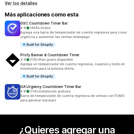
Ver los detalles
Más aplicaciones como esta
GSC Countdown Timer Bar
de 5 estrellas
4.9
(486)
•
Gratis
486 reseñas en total
Agrega una barra de temporizador de cuenta regresiva para crear
urgencia y aumentar las ventas relámpago
Built for Shopify
Profy Banner & Countdown Timer
de 5 estrellas
4.9
(119)
•
Plan gratis disponible
119 reseñas en total
Agrega un temporizador de cuenta regresiva, cupones y texto en
movimiento para la próxima oferta
Built for Shopify
GA:Urgency Countdown Timer Bar
de 5 estrellas
4.8
(114)
•
Instalación gratuita
114 reseñas en total
Barra de temporizador de cuenta regresiva de ventas con FOMO
para generar escasez.
¿Quieres agregar una