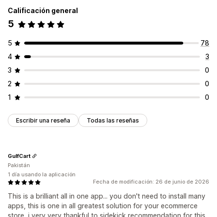
Recurrente
Restablecer por visita
Minuto fijo
Una vez
Calificación general
Personalización
Basado en la sesión
Sesión con tiempo
5
Animaciones
Visualización fija
Enlaces y botones
Emojis
Tipo de temporizador
Múltiples idiomas
Adaptación a dispositivos móviles
5
78
Liquidaciones inmediatas
Promoción por tiempo limitado
4
3
Evento especial
Pago
3
0
2
0
1
0
Escribir una reseña
Todas las reseñas
GulfCart
Pakistán
1 día usando la aplicación
Fecha de modificación: 26 de junio de 2026
This is a brilliant all in one app... you don't need to install many
apps, this is one in all greatest solution for your ecommerce
store, i very very thankful to sidekick recommendation for this