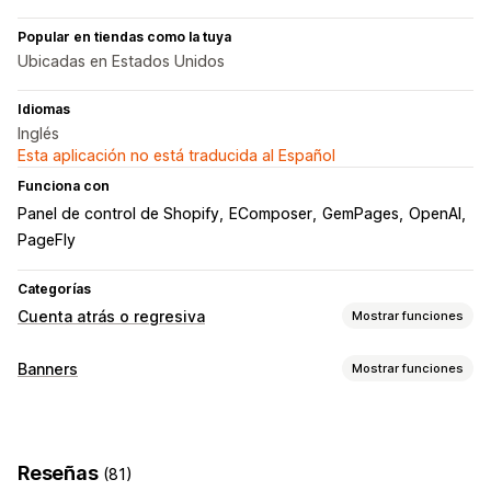
Popular en tiendas como la tuya
Ubicadas en Estados Unidos
Idiomas
Inglés
Esta aplicación no está traducida al Español
Funciona con
Panel de control de Shopify
EComposer
GemPages
OpenAI
PageFly
Categorías
Cuenta atrás o regresiva
Mostrar funciones
Opciones de muestra
Banners
Mostrar funciones
Banner fijo
Ventanas emergentes
Página del carrito
Tipo de banner
Página de pago
Páginas de destino
Páginas de productos
Barra de anuncios
Múltiples anuncios
Notificación
Opciones de tiempo
Reseñas
(81)
Página de producto
Promocional
Cuenta regresiva