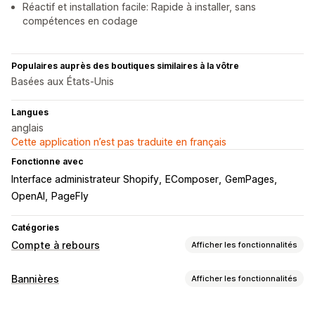
Réactif et installation facile: Rapide à installer, sans
compétences en codage
Populaires auprès des boutiques similaires à la vôtre
Basées aux États-Unis
Langues
anglais
Cette application n’est pas traduite en français
Fonctionne avec
Interface administrateur Shopify
EComposer
GemPages
OpenAI
PageFly
Catégories
Compte à rebours
Afficher les fonctionnalités
Options d’affichage
Bannières
Afficher les fonctionnalités
Bannière fixe
Pop-ups
Page du panier
Page de paiement
Type de bannière
Pages de destination
Pages de produits