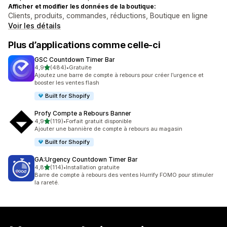
Afficher et modifier les données de la boutique:
Clients, produits, commandes, réductions, Boutique en ligne
Voir les détails
Plus d’applications comme celle-ci
GSC Countdown Timer Bar
étoile(s) sur 5
4,9
(484)
•
Gratuite
484 avis au total
Ajoutez une barre de compte à rebours pour créer l’urgence et
booster les ventes flash
Built for Shopify
Profy Compte a Rebours Banner
étoile(s) sur 5
4,9
(119)
•
Forfait gratuit disponible
119 avis au total
Ajouter une bannière de compte à rebours au magasin
Built for Shopify
GA:Urgency Countdown Timer Bar
étoile(s) sur 5
4,8
(114)
•
Installation gratuite
114 avis au total
Barre de compte à rebours des ventes Hurrify FOMO pour stimuler
la rareté.