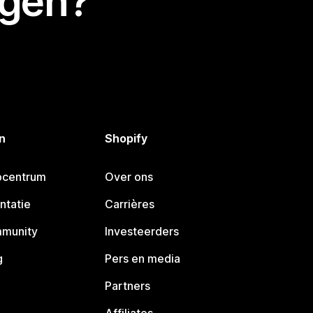
egen?
n
Shopify
pcentrum
Over ons
ntatie
Carrières
mmunity
Investeerders
g
Pers en media
Partners