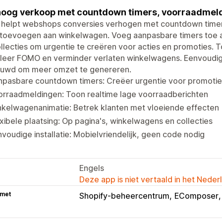
oog verkoop met countdown timers, voorraadmeld
o helpt webshops conversies verhogen met countdown timer
 toevoegen aan winkelwagen. Voeg aanpasbare timers toe 
llecties om urgentie te creëren voor acties en promoties.
leer FOMO en verminder verlaten winkelwagens. Eenvoudige i
uwd om meer omzet te genereren.
npasbare countdown timers: Creëer urgentie voor promotie
orraadmeldingen: Toon realtime lage voorraadberichten
nkelwagenanimatie: Betrek klanten met vloeiende effecten
xibele plaatsing: Op pagina's, winkelwagens en collecties
voudige installatie: Mobielvriendelijk, geen code nodig
Engels
Deze app is niet vertaald in het Neder
 met
Shopify-beheercentrum
EComposer