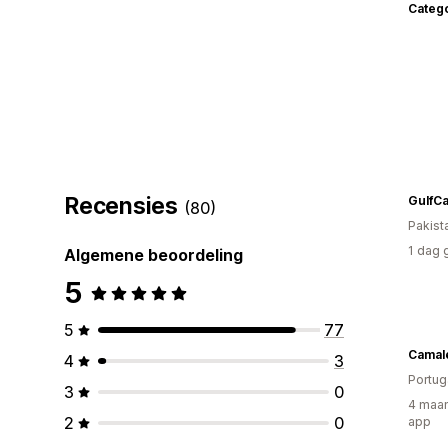
Categ
Recensies
GulfCa
(80)
Pakist
1 dag 
Algemene beoordeling
5
5
77
Camal
4
3
Portug
3
0
4 maan
2
0
app