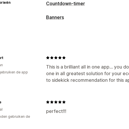
orieën
Countdown-timer
Weergaveopties
Banners
Sticky banner
Pop-ups
Winkelwagen
Soorten banners
Landingspagina's
Productpagina's
Aankondigingsbalk
Meerdere aankon
Timingsopties
Promotie
Countdown
Terugkerend
Per bezoek opnieuw ins
Aanpassing
rt
Op sessie gebaseerd
Getimede sess
an
Animaties
Vaste weergave
Links en
This is a brilliant all in one app... you 
Type timer
gebruiken de app
one in all greatest solution for your 
Mobiel responsief
Flash sales
to sidekick recommendation for this a
Tijdelijke actie
Speciaal
e
al
perfect!!!
den gebruiken de