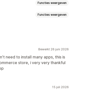
Functies weergeven
Functies weergeven
pagina
Checkoutpagina
digingen
Melding
Productpagina
tellen
Vaste minuut
Eenmalig
Bewerkt 26 juni 2026
ie
 knoppen
Emoji's
Meerdere talen
don't need to install many apps, this is
ecommerce store, i very very thankful
pp
 evenement
Checkout
15 juli 2026