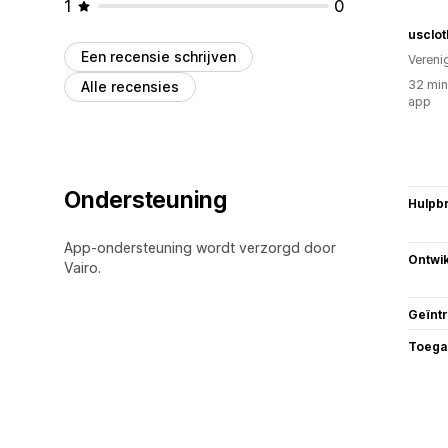
1
0
usclot
Een recensie schrijven
Vereni
32 min
Alle recensies
app
Ondersteuning
Hulpb
App-ondersteuning wordt verzorgd door
Ontwik
Vairo.
Geïnt
Toega