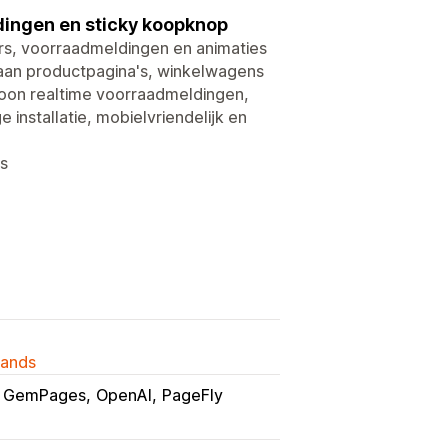
ingen en sticky koopknop
s, voorraadmeldingen en animaties
aan productpagina's, winkelwagens
 Toon realtime voorraadmeldingen,
nstallatie, mobielvriendelijk en
s
lands
GemPages
OpenAI
PageFly