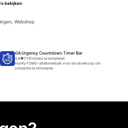
s bekijken:
rtingen, Webshop
GA:Urgency Countdown Timer Bar
van 5 sterren
4,8
(114)
•
Gratis te installeren
114 recensies in totaal
Hurrify FOMO-afteltimerbalk voor de uitverkoop om
schaarste te stimuleren.