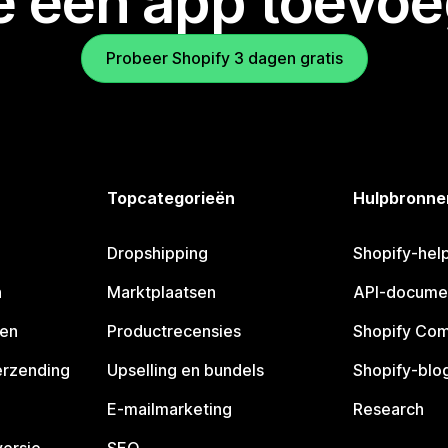
je een app toevo
Probeer Shopify 3 dagen gratis
Topcategorieën
Hulpbronne
Dropshipping
Shopify-hel
n
Marktplaatsen
API-docume
pen
Productrecensies
Shopify Co
erzending
Upselling en bundels
Shopify-blo
E-mailmarketing
Research