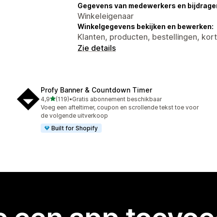
Gegevens van medewerkers en bijdrager
Winkeleigenaar
Winkelgegevens bekijken en bewerken:
Klanten, producten, bestellingen, ko
Zie details
Profy Banner & Countdown Timer
van 5 sterren
4,9
(119)
•
Gratis abonnement beschikbaar
119 recensies in totaal
Voeg een afteltimer, coupon en scrollende tekst toe voor
de volgende uitverkoop
Built for Shopify