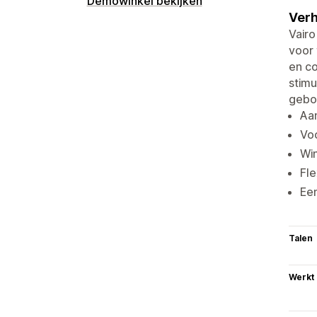
Demowinkel bekijken
Verh
Vair
voor
en co
stimu
gebo
Aa
Vo
Wi
Fle
Een
Talen
Werkt