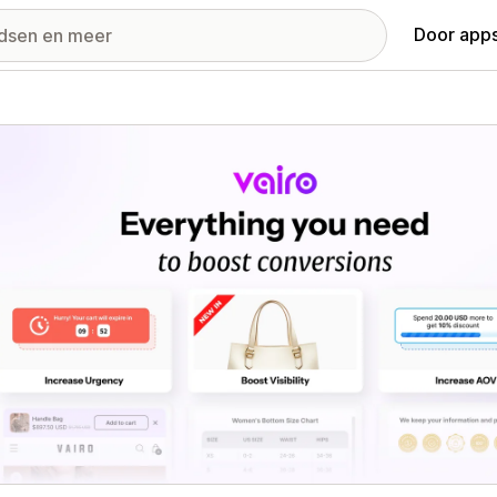
Door apps
ij met uitgelichte afbeeldingen