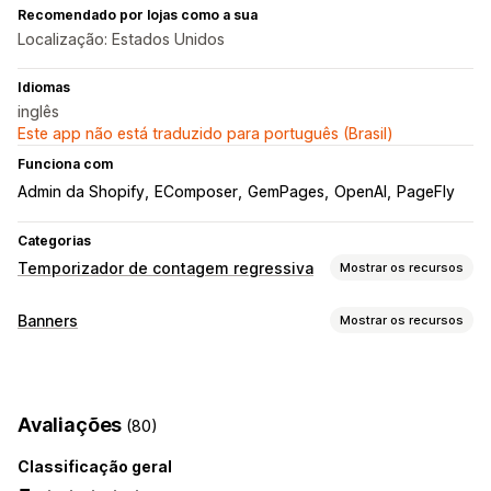
Recomendado por lojas como a sua
Localização: Estados Unidos
Idiomas
inglês
Este app não está traduzido para português (Brasil)
Funciona com
Admin da Shopify
EComposer
GemPages
OpenAI
PageFly
Categorias
Temporizador de contagem regressiva
Mostrar os recursos
Opções de exibição
Banners
Mostrar os recursos
Banner adesivo
Pop-ups
Página do carrinho
Tipo de banner
Página de checkout
Páginas de destino
Barra de anúncios
Anúncios múltiplos
Notificação
Páginas do produto
Avaliações
(80)
Página do produto
Promocional
Contagem regressiva
Opções de momento ideal de abordagem
Classificação geral
Personalização
Recorrente
Reinicializar a cada visita
Minuto fixo