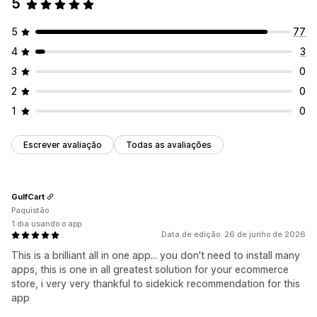
5
Animações
Tela adesiva
Links e botões
Emojis
Uma única vez
Com base em sessão
Em vários idiomas
Sessão cronometrada
5
77
Responsividade para dispositivos móveis
4
3
Tipo de contador
Promoções-relâmpago
Promoção por tempo limitado
3
0
Evento especial
Checkout
2
0
1
0
Escrever avaliação
Todas as avaliações
GulfCart
Paquistão
1 dia usando o app
Data de edição: 26 de junho de 2026
This is a brilliant all in one app... you don't need to install many
apps, this is one in all greatest solution for your ecommerce
store, i very very thankful to sidekick recommendation for this
app