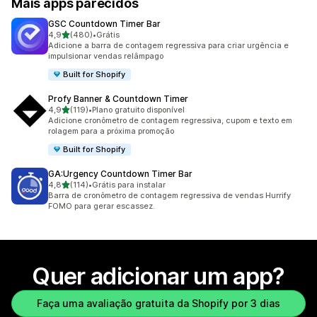
Mais apps parecidos
GSC Countdown Timer Bar
de 5 estrelas
4,9
(480)
•
Grátis
480 avaliações ao todo
Adicione a barra de contagem regressiva para criar urgência e
impulsionar vendas relâmpago
Built for Shopify
Profy Banner & Countdown Timer
de 5 estrelas
4,9
(119)
•
Plano gratuito disponível
119 avaliações ao todo
Adicione cronômetro de contagem regressiva, cupom e texto em
rolagem para a próxima promoção
Built for Shopify
GA:Urgency Countdown Timer Bar
de 5 estrelas
4,8
(114)
•
Grátis para instalar
114 avaliações ao todo
Barra de cronômetro de contagem regressiva de vendas Hurrify
FOMO para gerar escassez.
Quer adicionar um app?
Faça uma avaliação gratuita da Shopify por 3 dias