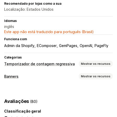
Recomendado por lojas como a sua
Localização: Estados Unidos
Idiomas
inglês
Este app não está traduzido para português (Brasil)
Funciona com
Admin da Shopify
EComposer
GemPages
OpenAI
PageFly
Categorias
Temporizador de contagem regressiva
Mostrar os recursos
Opções de exibição
Banners
Mostrar os recursos
Banner adesivo
Pop-ups
Página do carrinho
Tipo de banner
Página de checkout
Páginas de destino
Barra de anúncios
Anúncios múltiplos
Notificação
Páginas do produto
Avaliações
(80)
Página do produto
Promocional
Contagem regressiva
Opções de momento ideal de abordagem
Classificação geral
Personalização
Recorrente
Reinicializar a cada visita
Minuto fixo