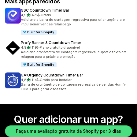
Mais apps parecidos
GSC Countdown Timer Bar
de 5 estrelas
4,9
(475)
•
Grátis
475 avaliações ao todo
Adicione a barra de contagem regressiva para criar urgência e
impulsionar vendas relâmpago
Built for Shopify
Profy Banner & Countdown Timer
de 5 estrelas
4,9
(119)
•
Plano gratuito disponível
119 avaliações ao todo
Adicione cronômetro de contagem regressiva, cupom e texto em
rolagem para a próxima promoção
Built for Shopify
GA:Urgency Countdown Timer Bar
de 5 estrelas
4,8
(114)
•
Grátis para instalar
114 avaliações ao todo
Barra de cronômetro de contagem regressiva de vendas Hurrify
FOMO para gerar escassez.
Quer adicionar um app?
Faça uma avaliação gratuita da Shopify por 3 dias