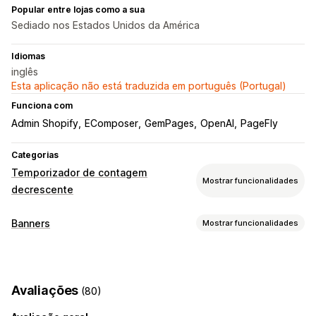
Popular entre lojas como a sua
Sediado nos Estados Unidos da América
Idiomas
inglês
Esta aplicação não está traduzida em português (Portugal)
Funciona com
Admin Shopify
EComposer
GemPages
OpenAI
PageFly
Categorias
Temporizador de contagem
Mostrar funcionalidades
decrescente
Opções de apresentação
Banners
Mostrar funcionalidades
Faixa fixa
Pop-ups
Página do carrinho
Tipo de banner
Página de finalização da compra
Páginas de destino
Barra de anúncios
Anúncio múltiplo
Notificação
Páginas de produtos
Avaliações
(80)
Página de produto
Promocional
Contagem decrescente
Opções de temporização