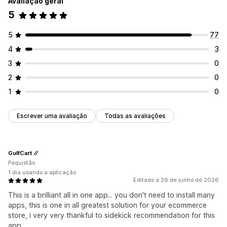
Avaliação geral
Personalização
Recorrente
Reposição por visita
Minuto fixo
Único
5
Animações
Exibição fixa
Ligações e botões
Emojis
Com base em sessões
Sessão temporizada
Multilingue
Reatividade móvel
5
77
Tipo de temporizador
4
3
Vendas relâmpago
Promoção por tempo limitado
Evento especial
Finalização da compra
3
0
2
0
1
0
Escrever uma avaliação
Todas as avaliações
GulfCart
Paquistão
1 dia usando a aplicação
Editado a 26 de junho de 2026
This is a brilliant all in one app... you don't need to install many
apps, this is one in all greatest solution for your ecommerce
store, i very very thankful to sidekick recommendation for this
app