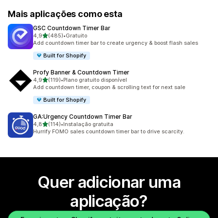
Mais aplicações como esta
GSC Countdown Timer Bar
de 5 estrelas
4,9
(485)
•
Gratuito
485 total de avaliações
Add countdown timer bar to create urgency & boost flash sales
Built for Shopify
Profy Banner & Countdown Timer
de 5 estrelas
4,9
(119)
•
Plano gratuito disponível
119 total de avaliações
Add countdown timer, coupon & scrolling text for next sale
Built for Shopify
GA:Urgency Countdown Timer Bar
de 5 estrelas
4,8
(114)
•
Instalação gratuita
114 total de avaliações
Hurrify FOMO sales countdown timer bar to drive scarcity.
Quer adicionar uma
aplicação?