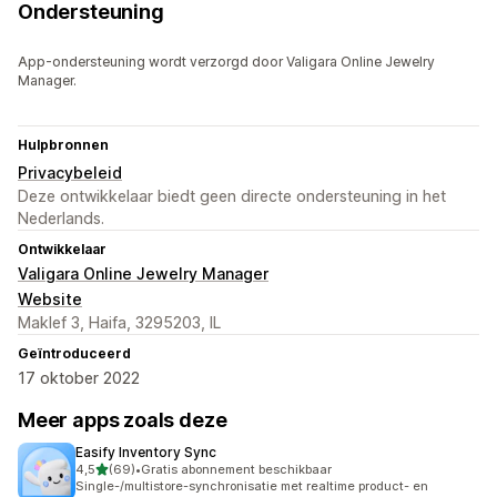
Ondersteuning
App-ondersteuning wordt verzorgd door Valigara Online Jewelry
Manager.
Hulpbronnen
Privacybeleid
Deze ontwikkelaar biedt geen directe ondersteuning in het
Nederlands.
Ontwikkelaar
Valigara Online Jewelry Manager
Website
Maklef 3, Haifa, 3295203, IL
Geïntroduceerd
17 oktober 2022
Meer apps zoals deze
Easify Inventory Sync
van 5 sterren
4,5
(69)
•
Gratis abonnement beschikbaar
69 recensies in totaal
Single-/multistore-synchronisatie met realtime product- en