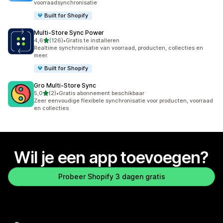
voorraadsynchronisatie
Built for Shopify
Multi‑Store Sync Power
van 5 sterren
4,6
(126)
•
Gratis te installeren
126 recensies in totaal
Realtime synchronisatie van voorraad, producten, collecties en
meer.
Built for Shopify
Gro Multi‑Store Sync
van 5 sterren
5,0
(2)
•
Gratis abonnement beschikbaar
2 recensies in totaal
Zeer eenvoudige flexibele synchronisatie voor producten, voorraad
en collecties
Wil je een app toevoegen?
Probeer Shopify 3 dagen gratis