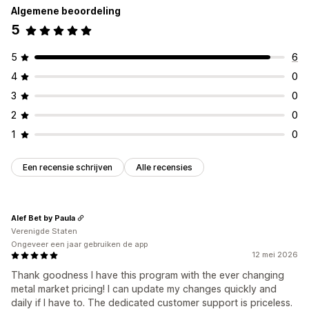
Algemene beoordeling
Prestatiestatistieken
5
5
6
4
0
3
0
2
0
1
0
Een recensie schrijven
Alle recensies
Alef Bet by Paula
Verenigde Staten
Ongeveer een jaar gebruiken de app
12 mei 2026
Thank goodness I have this program with the ever changing
metal market pricing! I can update my changes quickly and
daily if I have to. The dedicated customer support is priceless.