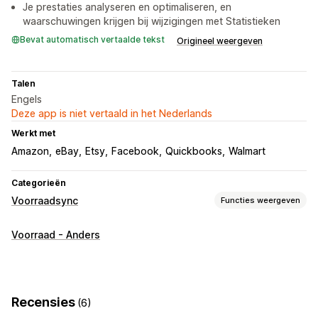
Je prestaties analyseren en optimaliseren, en
waarschuwingen krijgen bij wijzigingen met Statistieken
Bevat automatisch vertaalde tekst
Origineel weergeven
Talen
Engels
Deze app is niet vertaald in het Nederlands
Werkt met
Amazon
eBay
Etsy
Facebook
Quickbooks
Walmart
Categorieën
Voorraadsync
Functies weergeven
Synchronisatietype
Voorraad - Anders
Productdetails
SKU's
Meerdere kanalen
Meerdere winkels
Automatisch
Bulk
Meldingen en rapporten
Recensies
(6)
Voorraadmeldingen
Meldingen bij lage voorraad