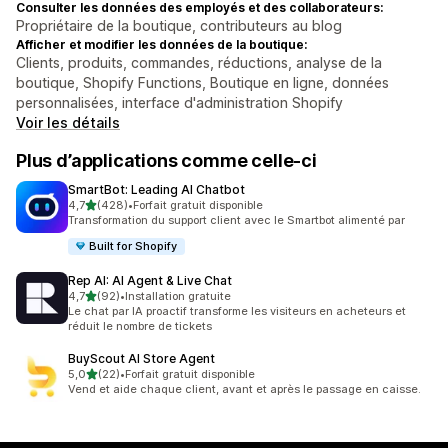
Consulter les données des employés et des collaborateurs:
Propriétaire de la boutique, contributeurs au blog
Afficher et modifier les données de la boutique:
Clients, produits, commandes, réductions, analyse de la
boutique, Shopify Functions, Boutique en ligne, données
personnalisées, interface d'administration Shopify
Voir les détails
Plus d’applications comme celle-ci
SmartBot: Leading AI Chatbot
étoile(s) sur 5
4,7
(428)
•
Forfait gratuit disponible
428 avis au total
Transformation du support client avec le Smartbot alimenté par
Built for Shopify
Rep AI: AI Agent & Live Chat
étoile(s) sur 5
4,7
(92)
•
Installation gratuite
92 avis au total
Le chat par IA proactif transforme les visiteurs en acheteurs et
réduit le nombre de tickets
BuyScout AI Store Agent
étoile(s) sur 5
5,0
(22)
•
Forfait gratuit disponible
22 avis au total
Vend et aide chaque client, avant et après le passage en caisse.