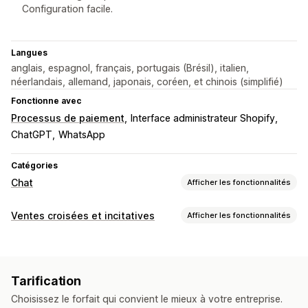
Configuration facile.
Langues
anglais, espagnol, français, portugais (Brésil), italien,
néerlandais, allemand, japonais, coréen, et chinois (simplifié)
Fonctionne avec
Processus de paiement
Interface administrateur Shopify
ChatGPT
WhatsApp
Catégories
Chat
Afficher les fonctionnalités
Messagerie en temps réel
Ventes croisées et incitatives
Afficher les fonctionnalités
Agent conversationnel (chatbot) exploitant l’IA
Personnalisation
Chat en direct
Médias sociaux
Importations de fichiers
Panier vente incitative
Paiement vente incitative
Multilingue
Traduction en temps réel
Tarification
Page de produit vente incitative
Pop-ups
Suivi du comportement
Chiffrement
Choisissez le forfait qui convient le mieux à votre entreprise.
Devises multiples
Multilingue
Informations sur le client