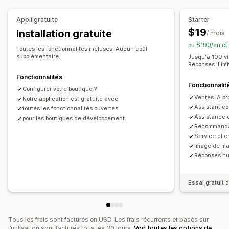
Offres et recommandations
Réponses automatisées
Appli gratuite
Starter
Recommandations de produits
Lots
Récupération de panier
Réductions
FAQ
Salutations
$19
Installation gratuite
/ mois
Réductions en fonction de la quantité
Recommandations de produits
Réponses rapides
ou $190/an et
Toutes les fonctionnalités incluses. Aucun coût
Recommandations basées sur l’IA
Alertes d’expédition
Mises à jour des commandes
supplémentaire.
Jusqu'à 100 vis
Réponses illim
Vente croisée
Vente incitative
Analyses de données
Fonctionnalités
Fonctionnalit
Taux de clics
Taux de conversion
Personnalisation
Configurer votre boutique ?
Ventes IA pr
Optimisation des suggestions
Notre application est gratuite avec
Couleur et police
Emojis et vignettes
Fenêtre de chat
Assistant c
toutes les fonctionnalités ouvertes
Message d’accueil
Boutons du chat
Balisage
Assistance 
pour les boutiques de développement.
Recommandat
Avatar d’agent
Service clie
Image de ma
Réponses hu
Essai gratuit d
Tous les frais sont facturés en USD. Les frais récurrents et basés sur
l’utilisation sont facturés tous les 30 jours.
Voir toutes les options de