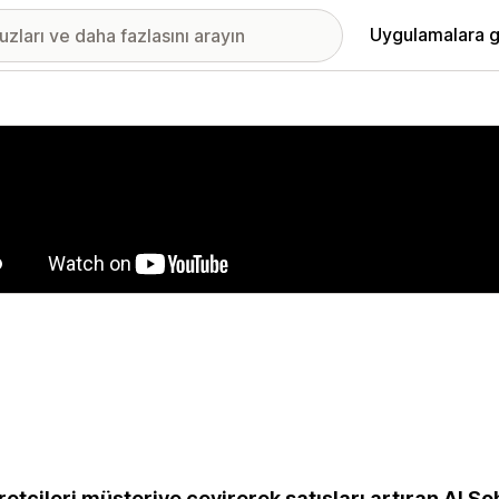
Uygulamalara g
ıkan görsel galerisi
retçileri müşteriye çevirerek satışları artıran AI So