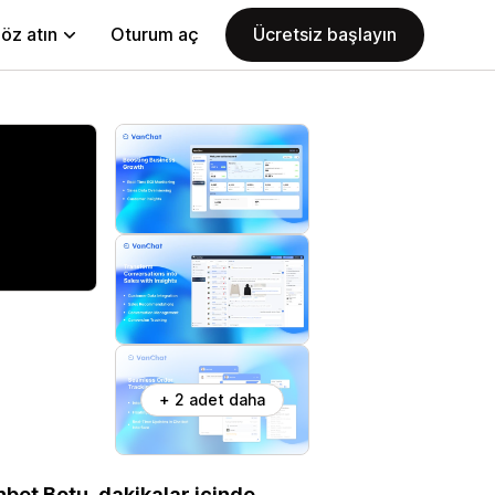
öz atın
Oturum aç
Ücretsiz başlayın
+ 2 adet daha
hbet Botu, dakikalar içinde