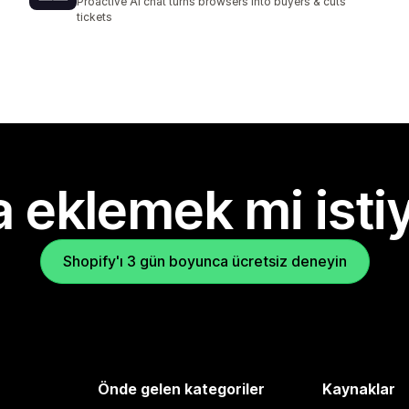
Proactive AI chat turns browsers into buyers & cuts
tickets
 eklemek mi isti
Shopify'ı 3 gün boyunca ücretsiz deneyin
Önde gelen kategoriler
Kaynaklar