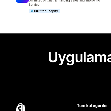
Unlimited AI Chat: Enhancing Sales and Improving
Service
Built for Shopify
Uygulama
Tüm kategoriler