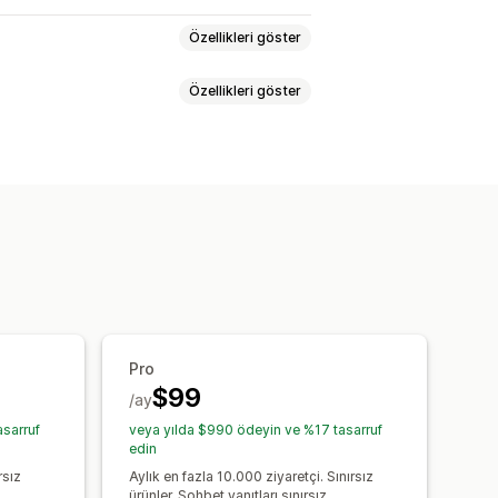
Özellikleri göster
Özellikleri göster
t
Sosyal medya
Dosya yükleme
anış takibi
Şifreleme
dan yukarı satış
pencereler
Çoklu para birimi
ılama
Ürün önerileri
Hızlı yanıtlar
Çapraz satış
Yukarı satış
ndirimler
Yapay zeka önerileri
lar
Sohbet penceresi
Pro
mizasyon önerileri
eri
Etiketleme
Aracı avatarı
$99
/ay
sarruf
veya yılda $990 ödeyin ve %17 tasarruf
edin
rsız
Aylık en fazla 10.000 ziyaretçi. Sınırsız
ürünler. Sohbet yanıtları sınırsız.