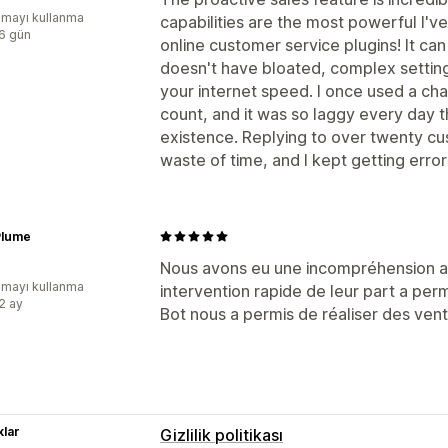
mayı kullanma
capabilities are the most powerful I
:6 gün
online customer service plugins! It can
doesn't have bloated, complex setting
your internet speed. I once used a cha
count, and it was so laggy every day 
existence. Replying to over twenty cu
waste of time, and I kept getting erro
Plume
Nous avons eu une incompréhension a
mayı kullanma
intervention rapide de leur part a pe
:2 ay
Bot nous a permis de réaliser des ven
lar
Gizlilik politikası