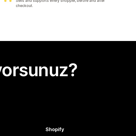
Sells and supports every shopper, before and after
checkout.
yorsunuz?
Shopify