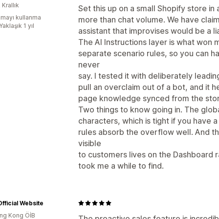
 Krallık
Set this up on a small Shopify store i
mayı kullanma
more than chat volume. We have claim
Yaklaşık 1 yıl
assistant that improvises would be a lia
The AI Instructions layer is what won m
separate scenario rules, so you can h
never
say. I tested it with deliberately lead
pull an overclaim out of a bot, and it 
page knowledge synced from the stor
Two things to know going in. The globa
characters, which is tight if you have a
rules absorb the overflow well. And t
visible
to customers lives on the Dashboard r
took me a while to find.
fficial Website
ng Kong ÖİB
The proactive sales feature is incredib