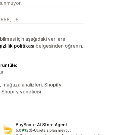
 sunmuyor.
9958, US
lmesi için aşağıdaki verilere
gizlilik politikası
belgesinden öğrenin.
örüntüle:
ar
er, mağaza analizleri, Shopify
 Shopify yöneticisi
BuyScout AI Store Agent
5 yıldız üzerinden
5,0
(23)
•
Ücretsiz plan mevcut
toplam 23 değerlendirme