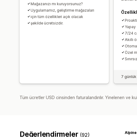
Mağazanızı mı kuruyorsunuz?
Uygulamamız, geliştirme mağazaları
Özellik
için tüm özellikleri açık olacak
Proakti
şekilde ücretsizdir.
Yapay 
7/24 c
Akıllı ö
Otomat
Özel 
Sınırsı
7 günlük
Tüm ücretler USD cinsinden faturalandırılır. Yinelenen ve kul
Değerlendirmeler
Alpine
(92)