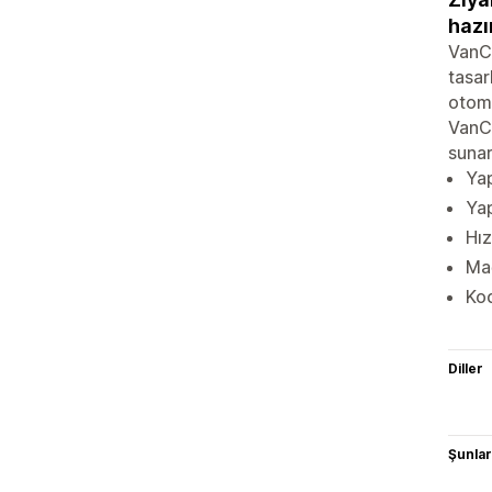
hazı
VanCh
tasar
otoma
VanCh
sunar
Yap
Yap
Hız
Mağ
Kod
Diller
Şunlarl