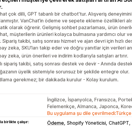
r.
at çok dilli, GPT tabanlı bir chatbot'tur. Alışveriş deneyimini 
lanmıştır. VanChat’in ödeme ve sepete ekleme özellikleri alışve
tik olarak öğrenir. Gelişmiş sohbet pazarlaması, ürün önerile
at, müşterilerin ürünleri kolayca bulmasına yardımcı olur ve k
. Sipariş takibi, satış sonrası hizmet ve ajan devri için hızlı d
ay zeka, SKU’ları takip eder ve doğru yanıtlar için verileri an
ay zeka, ürün önerileri ve indirim kodlarıyla satışları artırır.
lı sipariş takibi, satış sonrası destek ve devir - Anında destek
azanın üyelik sistemiyle sorunsuz bir şekilde entegre olur.
lama gerekmez; bir dakikada kurulur - Kolay kurulum.
İngilizce, İspanyolca, Fransızca, Portek
Felemenkçe, Almanca, Japonca, Korece
Bu uygulama şu dile çevrilmedi:Türkçe
a birlikte çalışır:
Ödeme
Shopify Yöneticisi
ChatGPT