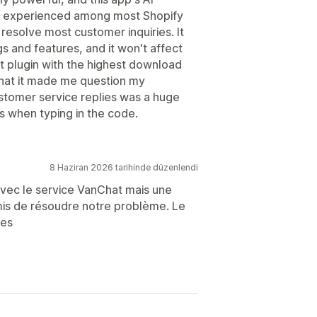
've experienced among most Shopify
 resolve most customer inquiries. It
s and features, and it won't affect
t plugin with the highest download
that it made me question my
stomer service replies was a huge
rs when typing in the code.
8 Haziran 2026 tarihinde düzenlendi
vec le service VanChat mais une
rmis de résoudre notre problème. Le
tes