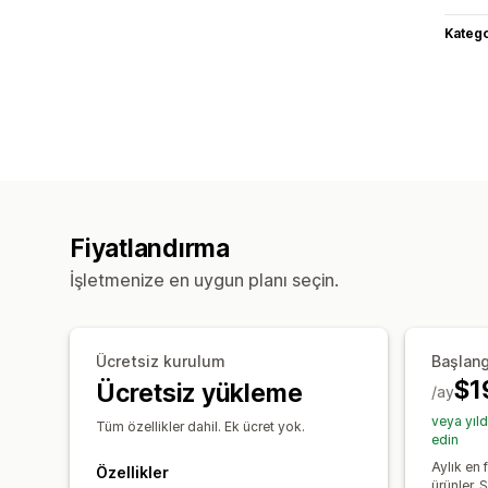
Katego
Fiyatlandırma
İşletmenize en uygun planı seçin.
Ücretsiz kurulum
Başlang
$1
Ücretsiz yükleme
/ay
veya yıl
Tüm özellikler dahil. Ek ücret yok.
edin
Aylık en 
Özellikler
ürünler. S