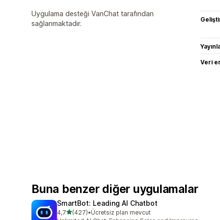
Uygulama desteği VanChat tarafından
Gelişti
sağlanmaktadır.
Yayın
Veri e
Buna benzer diğer uygulamalar
SmartBot: Leading AI Chatbot
5 yıldız üzerinden
4,7
(427)
•
Ücretsiz plan mevcut
toplam 427 değerlendirme