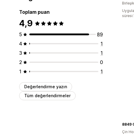
Birleşik
Uygula
Toplam puan
süresi:
4,9
5
89
4
1
3
1
2
0
1
1
Değerlendirme yazın
Tüm değerlendirmeler
8849 O
Çin Ho