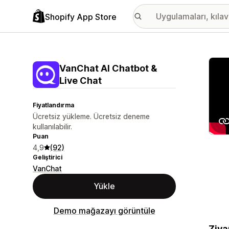
Shopify App Store
Öne ç
VanChat AI Chatbot &
Live Chat
Fiyatlandırma
Ücretsiz yükleme. Ücretsiz deneme
kullanılabilir.
Puan
4,9
(92)
Geliştirici
VanChat
Yükle
Demo mağazayı görüntüle
Ziya