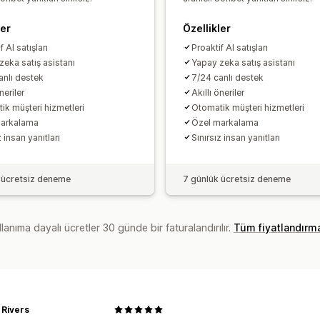
ler
Özellikler
f AI satışları
Proaktif AI satışları
zeka satış asistanı
Yapay zeka satış asistanı
anlı destek
7/24 canlı destek
neriler
Akıllı öneriler
ik müşteri hizmetleri
Otomatik müşteri hizmetleri
markalama
Özel markalama
z insan yanıtları
Sınırsız insan yanıtları
 ücretsiz deneme
7 günlük ücretsiz deneme
lanıma dayalı ücretler 30 günde bir faturalandırılır.
Tüm fiyatlandırm
 Rivers