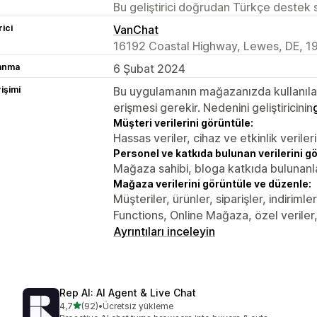
Bu geliştirici doğrudan Türkçe destek
rici
VanChat
16192 Coastal Highway, Lewes, DE, 1
lanma
6 Şubat 2024
rişimi
Bu uygulamanın mağazanızda kullanılabi
erişmesi gerekir. Nedenini geliştiricinin
Müşteri verilerini görüntüle:
Hassas veriler, cihaz ve etkinlik verileri
Personel ve katkıda bulunan verilerini g
Mağaza sahibi, bloga katkıda bulunanl
Mağaza verilerini görüntüle ve düzenle:
Müşteriler, ürünler, siparişler, indiriml
Functions, Online Mağaza, özel veriler,
Ayrıntıları inceleyin
Rep AI: AI Agent & Live Chat
5 yıldız üzerinden
4,7
(92)
•
Ücretsiz yükleme
toplam 92 değerlendirme