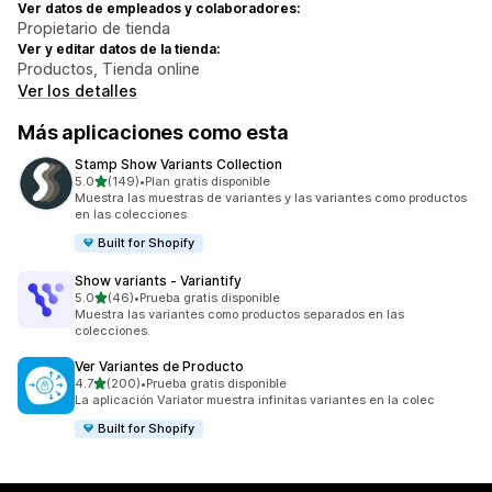
Ver datos de empleados y colaboradores:
Propietario de tienda
Ver y editar datos de la tienda:
Productos, Tienda online
Ver los detalles
Más aplicaciones como esta
Stamp Show Variants Collection
de 5 estrellas
5.0
(149)
•
Plan gratis disponible
149 reseñas en total
Muestra las muestras de variantes y las variantes como productos
en las colecciones
Built for Shopify
Show variants ‑ Variantify
de 5 estrellas
5.0
(46)
•
Prueba gratis disponible
46 reseñas en total
Muestra las variantes como productos separados en las
colecciones.
Ver Variantes de Producto
de 5 estrellas
4.7
(200)
•
Prueba gratis disponible
200 reseñas en total
La aplicación Variator muestra infinitas variantes en la colec
Built for Shopify