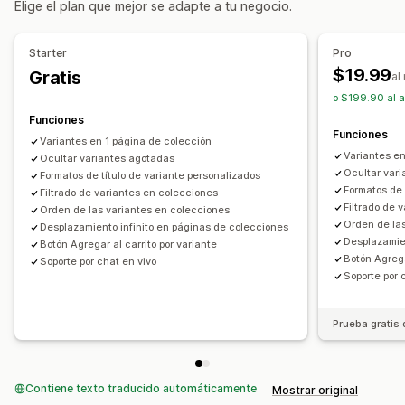
Elige el plan que mejor se adapte a tu negocio.
Precios
Actualizaciones en tiempo real
Variantes
Fijación de precios condicional
Starter
Pro
Costos adicionales de variantes
$19.99
Gratis
al
o $199.90 al a
Inventario
Funciones
Ocultar existencias agotadas
Funciones
Variantes en 1 página de colección
Visualización de disponibilidad de existencias
Variantes en
Ocultar variantes agotadas
Ocultar var
Formatos de título de variante personalizados
Formatos de 
Filtrado de variantes en colecciones
Filtrado de 
Orden de las variantes en colecciones
Orden de la
Desplazamiento infinito en páginas de colecciones
Desplazamien
Botón Agregar al carrito por variante
Botón Agrega
Soporte por chat en vivo
Soporte por 
Prueba gratis 
Contiene texto traducido automáticamente
Mostrar original