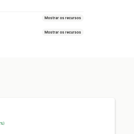
Mostrar os recursos
Mostrar os recursos
nalizadas
Arraste e solte
Filtragem
o
Exibição de variantes
s
antes
 estoque
7%)