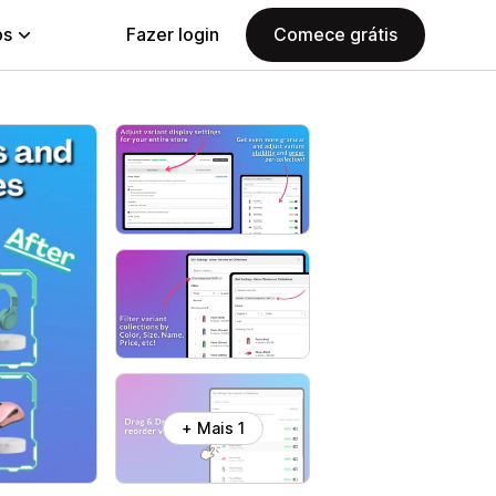
ps
Fazer login
Comece grátis
+ Mais 1