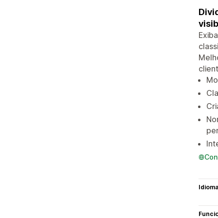
Divi
visi
Exiba
class
Melho
clien
Mos
Cla
Cri
No
pe
In
Con
Idiom
Funci