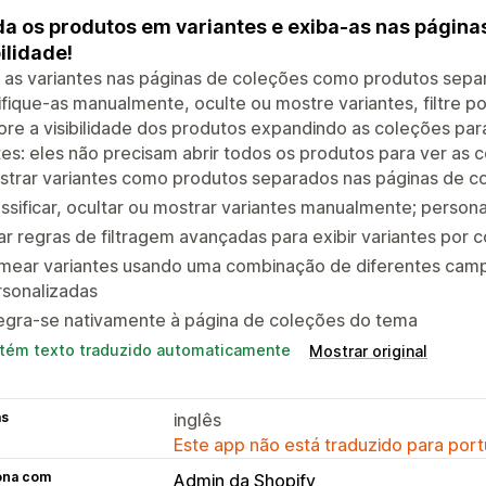
da os produtos em variantes e exiba-as nas página
bilidade!
 as variantes nas páginas de coleções como produtos sepa
ifique-as manualmente, oculte ou mostre variantes, filtre p
re a visibilidade dos produtos expandindo as coleções pa
tes: eles não precisam abrir todos os produtos para ver as c
trar variantes como produtos separados nas páginas de col
ssificar, ocultar ou mostrar variantes manualmente; person
ar regras de filtragem avançadas para exibir variantes por 
mear variantes usando uma combinação de diferentes camp
rsonalizadas
tegra-se nativamente à página de coleções do tema
tém texto traduzido automaticamente
Mostrar original
as
inglês
Este app não está traduzido para port
ona com
Admin da Shopify