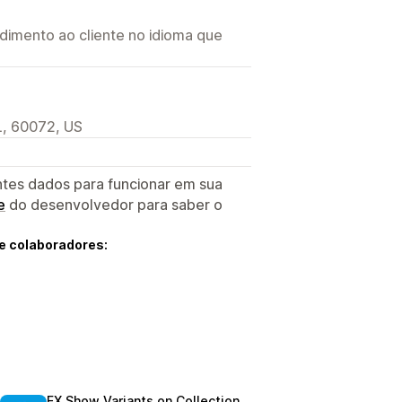
imento ao cliente no idioma que
L, 60072, US
ntes dados para funcionar em sua
e
do desenvolvedor para saber o
e colaboradores:
EX Show Variants on Collection