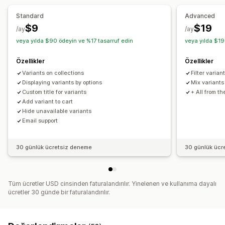
Stokta olmayanları gizleme
Stoka eklendi ekranı
Standard
Advanced
$9
$19
/ay
/ay
veya yılda $90 ödeyin ve %17 tasarruf edin
veya yılda $19
Özellikler
Özellikler
Variants on collections
Filter varian
Displaying variants by options
Mix variants
Custom title for variants
+ All from t
Add variant to cart
Hide unavailable variants
Email support
30 günlük ücretsiz deneme
30 günlük ücr
Tüm ücretler USD cinsinden faturalandırılır. Yinelenen ve kullanıma dayalı
ücretler 30 günde bir faturalandırılır.