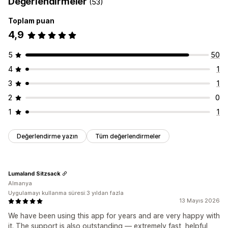
Değerlendirmeler
(53)
Toplam puan
4,9
5
50
4
1
3
1
2
0
1
1
Değerlendirme yazın
Tüm değerlendirmeler
Lumaland Sitzsack
Almanya
Uygulamayı kullanma süresi:3 yıldan fazla
13 Mayıs 2026
We have been using this app for years and are very happy with
it. The support is also outstanding — extremely fast, helpful,