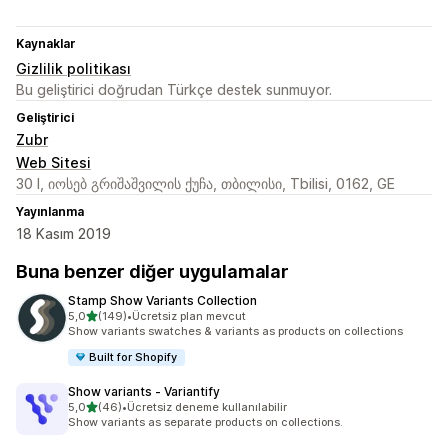
Kaynaklar
Gizlilik politikası
Bu geliştirici doğrudan Türkçe destek sunmuyor.
Geliştirici
Zubr
Web Sitesi
30 I, იოსებ გრიშაშვილის ქუჩა, თბილისი, Tbilisi, 0162, GE
Yayınlanma
18 Kasım 2019
Buna benzer diğer uygulamalar
Stamp Show Variants Collection
5 yıldız üzerinden
5,0
(149)
•
Ücretsiz plan mevcut
toplam 149 değerlendirme
Show variants swatches & variants as products on collections
Built for Shopify
Show variants ‑ Variantify
5 yıldız üzerinden
5,0
(46)
•
Ücretsiz deneme kullanılabilir
toplam 46 değerlendirme
Show variants as separate products on collections.