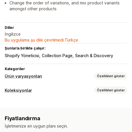
Change the order of variations, and mix product variants
amongst other products
Diller
İngilizce
Bu uygulama şu dile çevrilmedi:Türkçe
Şunlarla birlikte çalışır:
Shopify Yöneticisi
Collection Page
Search & Discovery
Kategoriler
Ürün varyasyonları
Özellikleri göster
Özelleştirme
Koleksiyonlar
Özellikleri göster
Koşullu mantık
Varyasyonlar ekranı
Sıralama eylemleri
Fiyatlandırma
Özel kurallar
Sürükle ve bırak
Ürünleri gizle
Filtreleme
Koşullu fiyatlandırma
Fiyatlandırma
Koleksiyon yöneticisi
İşletmenize en uygun planı seçin.
Envanter
Varyasyonlar