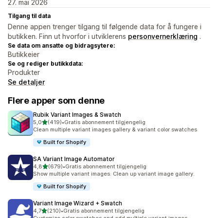
27. mai 2026
Tilgang til data
Denne appen trenger tilgang til følgende data for å fungere i
butikken. Finn ut hvorfor i utviklerens
personvernerklæring
.
Se data om ansatte og bidragsytere:
Butikkeier
Se og rediger butikkdata:
Produkter
Se detaljer
Flere apper som denne
Rubik Variant Images & Swatch
av 5 stjerner
5,0
(419)
•
Gratis abonnement tilgjengelig
Totalt 419 omtaler
Clean multiple variant images gallery & variant color swatches
Built for Shopify
SA Variant Image Automator
av 5 stjerner
4,8
(679)
•
Gratis abonnement tilgjengelig
Totalt 679 omtaler
Show multiple variant images. Clean up variant image gallery.
Built for Shopify
Variant Image Wizard + Swatch
av 5 stjerner
4,7
(210)
•
Gratis abonnement tilgjengelig
Totalt 210 omtaler