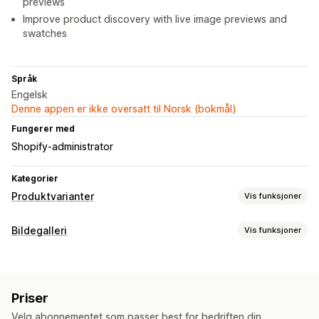
previews
Improve product discovery with live image previews and
swatches
Språk
Engelsk
Denne appen er ikke oversatt til Norsk (bokmål)
Fungerer med
Shopify-administrator
Kategorier
Produktvarianter
Vis funksjoner
Tilpasning
Bildegalleri
Vis funksjoner
Fargekart
Forhåndsvisning
Variantvisning
Gallerityper
Karusell
Kjøp looken
Lookbook
Lysboks
Glider
Priser
Tilpasning
Velg abonnementet som passer best for bedriften din.