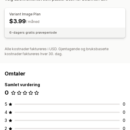
Tilpasset CSS
Variant Image Plan
$3.99
/ måned
6-dagers gratis prøveperiode
Alle kostnader faktureres i USD. Gjentagende og bruksbaserte
kostnader faktureres hver 30. dag.
Omtaler
Samlet vurdering
0
5
0
4
0
3
0
2
0