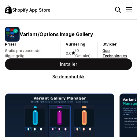
Shopify App Store
Variant/Options Image Gallery
Priser
Vurdering
Utvikler
Gratis prøveperiode
(0
Gsp
0.0
tilgjengelig
Omtaler)
Technologies
Installer
Se demobutikk