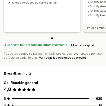
Shopify Bas
Tiendas de prueba de comerciantes
Shopify Gro
Shopify Ad
Shopify Plu
Prueba gratis 
Contiene texto traducido automáticamente
Mostrar original
Todos los cargos se facturan en USD. Los cargos recurrentes y por uso
se facturan cada 30 días.
Ver todas las opciones de precios
Reseñas
(676)
Calificación general
4,8
5
639
4
14