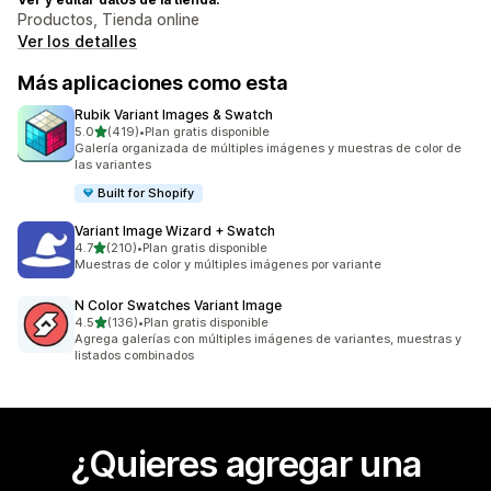
Productos, Tienda online
Ver los detalles
Más aplicaciones como esta
Rubik Variant Images & Swatch
de 5 estrellas
5.0
(419)
•
Plan gratis disponible
419 reseñas en total
Galería organizada de múltiples imágenes y muestras de color de
las variantes
Built for Shopify
Variant Image Wizard + Swatch
de 5 estrellas
4.7
(210)
•
Plan gratis disponible
210 reseñas en total
Muestras de color y múltiples imágenes por variante
N Color Swatches Variant Image
de 5 estrellas
4.5
(136)
•
Plan gratis disponible
136 reseñas en total
Agrega galerías con múltiples imágenes de variantes, muestras y
listados combinados
¿Quieres agregar una