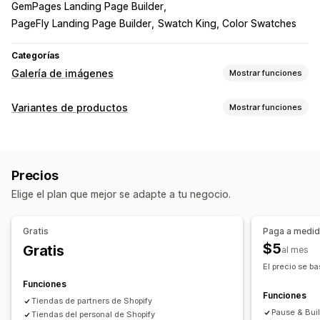
GemPages Landing Page Builder
PageFly Landing Page Builder
Swatch King, Color Swatches
Categorías
Galería de imágenes
Mostrar funciones
Tipos de galerías
Variantes de productos
Mostrar funciones
Carrusel
Collage
Compra el estilo
Catálogo
Lightbox
Personalización
Portafolio
Masonry
Cuadrícula
Fila
Lista
Presentación
CSS personalizado
HTML personalizado
Vista previa
Video
UGC
Precios
Visualización de variantes
Personalización
Elige el plan que mejor se adapte a tu negocio.
Protección de las imágenes
Zoom en imágenes
Gratis
Paga a medid
$5
Gratis
al mes
El precio se b
Funciones
Funciones
Tiendas de partners de Shopify
Pause & Bui
Tiendas del personal de Shopify