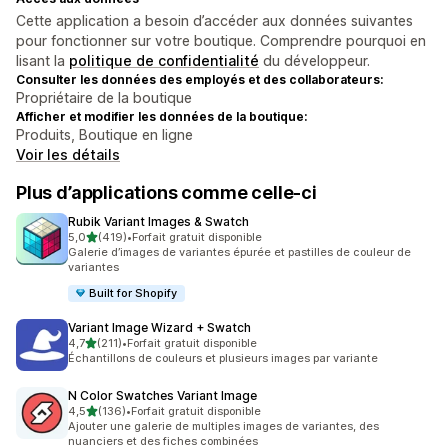
Cette application a besoin d’accéder aux données suivantes
pour fonctionner sur votre boutique. Comprendre pourquoi en
lisant la
politique de confidentialité
du développeur.
Consulter les données des employés et des collaborateurs:
Propriétaire de la boutique
Afficher et modifier les données de la boutique:
Produits, Boutique en ligne
Voir les détails
Plus d’applications comme celle-ci
Rubik Variant Images & Swatch
étoile(s) sur 5
5,0
(419)
•
Forfait gratuit disponible
419 avis au total
Galerie d’images de variantes épurée et pastilles de couleur de
variantes
Built for Shopify
Variant Image Wizard + Swatch
étoile(s) sur 5
4,7
(211)
•
Forfait gratuit disponible
211 avis au total
Échantillons de couleurs et plusieurs images par variante
N Color Swatches Variant Image
étoile(s) sur 5
4,5
(136)
•
Forfait gratuit disponible
136 avis au total
Ajouter une galerie de multiples images de variantes, des
nuanciers et des fiches combinées