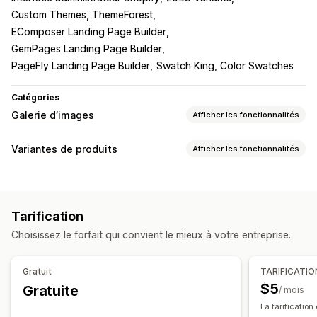
Custom Themes, ThemeForest
EComposer Landing Page Builder
GemPages Landing Page Builder
PageFly Landing Page Builder
Swatch King, Color Swatches
Catégories
Galerie d’images
Afficher les fonctionnalités
Types de galeries
Variantes de produits
Afficher les fonctionnalités
Carrousel
Collage
Shop the look
Lookbook
Lightbox
Personnalisation
Portefeuille
Masonry
Grille
Ligne
Liste
Carrousel
CSS personnalisées
HTML personnalisé
Prévisualisation
Vidéo
CGU
Tarification
Affichage des variantes
Personnalisation
Choisissez le forfait qui convient le mieux à votre entreprise.
Protection de l’image
Zoom sur image
Gratuit
TARIFICATIO
$5
Gratuite
/ mois
La tarification