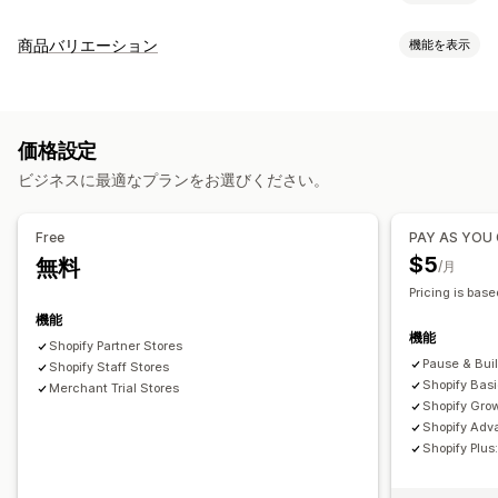
ギャラリータイプ
商品バリエーション
機能を表示
カルーセル
コラージュ
コーデから検索
ルックブック
カスタマイズ
Lightbox
ポートフォリオ
Masonry
グリッド
行
リスト
カスタムCSS
カスタムHTML
プレビュー
スライダー
ビデオ
UGC
価格設定
バリエーションの表示
カスタマイズ
ビジネスに最適なプランをお選びください。
画像保護
画像のズーム
Free
PAY AS YOU
$5
無料
/月
Pricing is base
機能
機能
Shopify Partner Stores
Pause & Bui
Shopify Staff Stores
Shopify Bas
Merchant Trial Stores
Shopify Gro
Shopify Adv
Shopify Plu