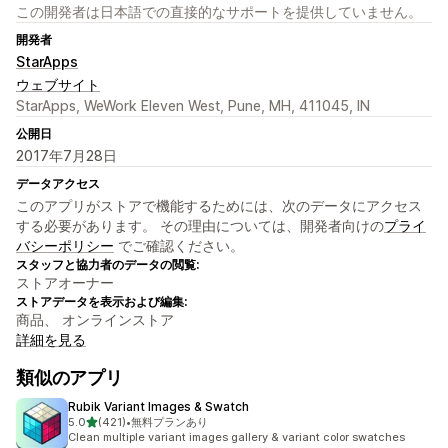
この開発者は日本語での直接的なサポートを提供していません。
開発者
StarApps
ウェブサイト
StarApps, WeWork Eleven West, Pune, MH, 411045, IN
公開日
2017年7月28日
データアクセス
このアプリがストアで機能するためには、次のデータにアクセス
する必要があります。 その理由については、開発者向けの
プライ
バシーポリシー
でご確認ください。
スタッフと協力者のデータの閲覧:
ストアオーナー
ストアデータを表示および編集:
商品、 オンラインストア
詳細を見る
類似のアプリ
Rubik Variant Images & Swatch
5つ星中
5.0
(421)
•
無料プランあり
合計レビュー数：421件
Clean multiple variant images gallery & variant color swatches