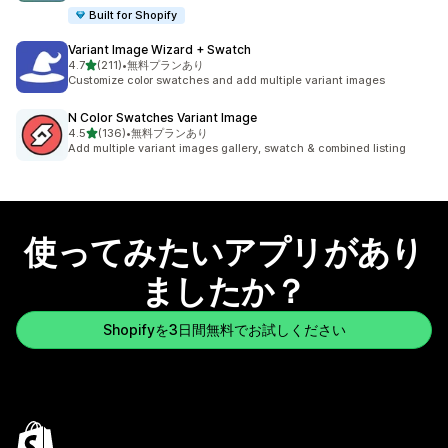
Built for Shopify
Variant Image Wizard + Swatch
5つ星中
4.7
(211)
•
無料プランあり
合計レビュー数：211件
Customize color swatches and add multiple variant images
N Color Swatches Variant Image
5つ星中
4.5
(136)
•
無料プランあり
合計レビュー数：136件
Add multiple variant images gallery, swatch & combined listing
使ってみたいアプリがあり
ましたか？
Shopifyを3日間無料でお試しください