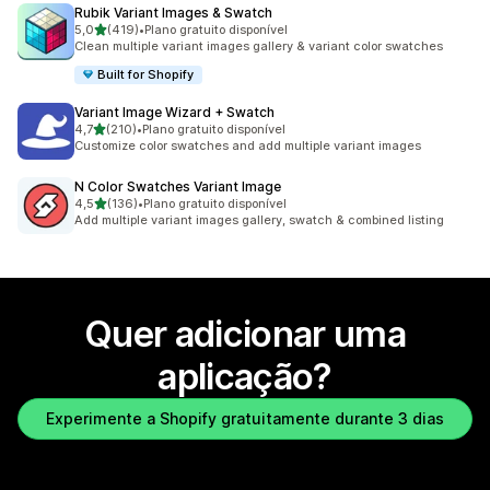
Rubik Variant Images & Swatch
de 5 estrelas
5,0
(419)
•
Plano gratuito disponível
419 total de avaliações
Clean multiple variant images gallery & variant color swatches
Built for Shopify
Variant Image Wizard + Swatch
de 5 estrelas
4,7
(210)
•
Plano gratuito disponível
210 total de avaliações
Customize color swatches and add multiple variant images
N Color Swatches Variant Image
de 5 estrelas
4,5
(136)
•
Plano gratuito disponível
136 total de avaliações
Add multiple variant images gallery, swatch & combined listing
Quer adicionar uma
aplicação?
Experimente a Shopify gratuitamente durante 3 dias