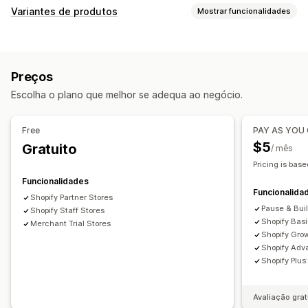
Tipos de galeria
Variantes de produtos
Mostrar funcionalidades
Carrossel
Colagem
Comprar o visual
Lookbook
Personalização
Caixa de luz
Portefólio
Masonry
Grelha
Fila
Lista
CSS personalizado
HTML personalizado
Pré-visualização
Controlo deslizante
Vídeo
UGC
Preços
Apresentação de variantes
Personalização
Escolha o plano que melhor se adequa ao negócio.
Proteção de imagem
Zoom da imagem
Free
PAY AS YOU
$5
Gratuito
/ mês
Pricing is base
Funcionalidades
Funcionalida
Shopify Partner Stores
Pause & Bui
Shopify Staff Stores
Shopify Bas
Merchant Trial Stores
Shopify Gro
Shopify Adv
Shopify Plu
Avaliação grat