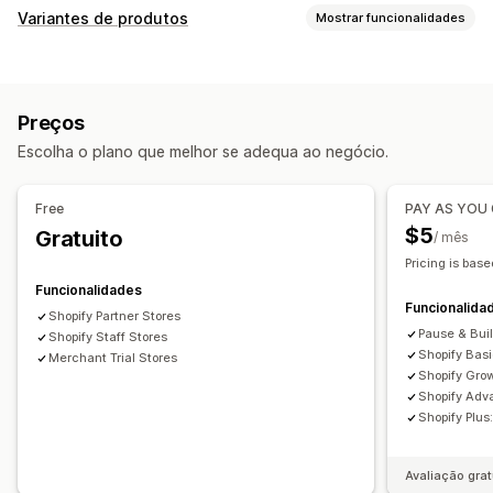
Tipos de galeria
Variantes de produtos
Mostrar funcionalidades
Carrossel
Colagem
Comprar o visual
Lookbook
Personalização
Caixa de luz
Portefólio
Masonry
Grelha
Fila
Lista
CSS personalizado
HTML personalizado
Pré-visualização
Controlo deslizante
Vídeo
UGC
Preços
Apresentação de variantes
Personalização
Escolha o plano que melhor se adequa ao negócio.
Proteção de imagem
Zoom da imagem
Free
PAY AS YOU
$5
Gratuito
/ mês
Pricing is base
Funcionalidades
Funcionalida
Shopify Partner Stores
Pause & Bui
Shopify Staff Stores
Shopify Bas
Merchant Trial Stores
Shopify Gro
Shopify Adv
Shopify Plu
Avaliação grat