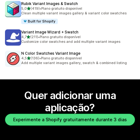
Rubik Variant Images & Swatch
de 5 estrelas
5,0
(419)
•
Plano gratuito disponível
419 total de avaliações
Clean multiple variant images gallery & variant color swatches
Built for Shopify
Variant Image Wizard + Swatch
de 5 estrelas
4,7
(211)
•
Plano gratuito disponível
211 total de avaliações
Customize color swatches and add multiple variant images
N Color Swatches Variant Image
de 5 estrelas
4,5
(136)
•
Plano gratuito disponível
136 total de avaliações
Add multiple variant images gallery, swatch & combined listing
Quer adicionar uma
aplicação?
Experimente a Shopify gratuitamente durante 3 dias