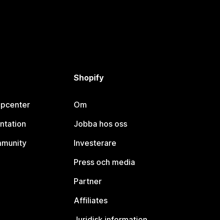
Shopify
lpcenter
Om
ntation
Jobba hos oss
mmunity
Investerare
Press och media
Partner
Affiliates
Juridisk information