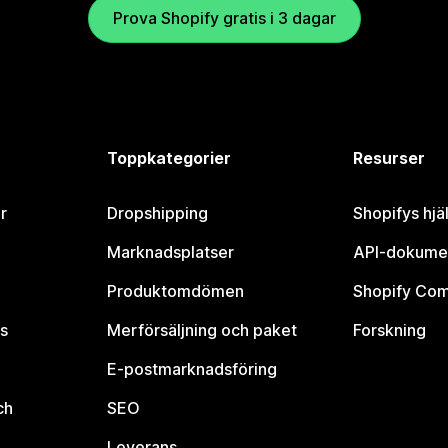
Prova Shopify gratis i 3 dagar
Toppkategorier
Resurser
r
Dropshipping
Shopifys hjä
Marknadsplatser
API-dokume
Produktomdömen
Shopify Co
s
Merförsäljning och paket
Forskning
E-postmarknadsföring
ch
SEO
Leverans