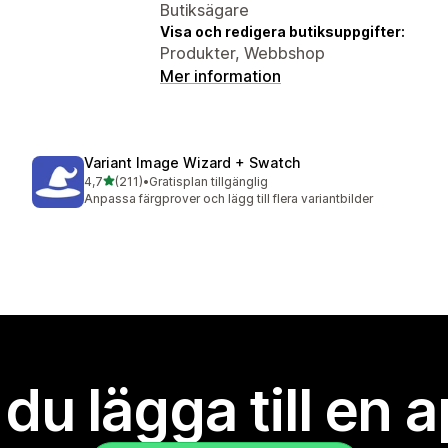
Butiksägare
Visa och redigera butiksuppgifter:
Produkter, Webbshop
Mer information
Variant Image Wizard + Swatch
av 5 stjärnor
4,7
(211)
•
Gratisplan tillgänglig
211 recensioner totalt
Anpassa färgprover och lägg till flera variantbilder
l du lägga till en 