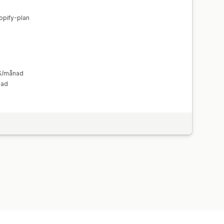
opify-plan
 $/månad
nad