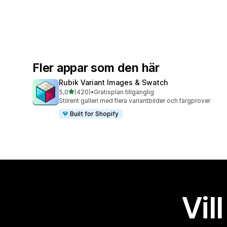
Fler appar som den här
Rubik Variant Images & Swatch
av 5 stjärnor
5,0
(420)
•
Gratisplan tillgänglig
420 recensioner totalt
Stilrent galleri med flera variantbilder och färgprover
Built for Shopify
Vil