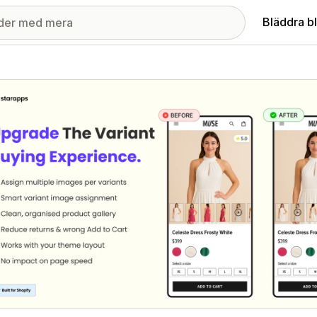
Bläddra b
ri med utvalda bilder