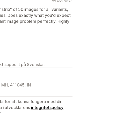
22 april 2026
strip" of 50 images for all variants,
ges. Does exactly what you'd expect
iant image problem perfectly. Highly
ekt support på Svenska.
 MH, 411045, IN
ata för att kunna fungera med din
ta i utvecklarens
integritetspolicy
.
: