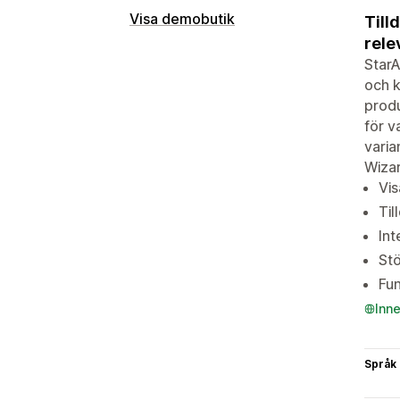
Visa demobutik
Till
rele
StarA
och k
produ
för v
varia
Wizar
Vis
Til
Int
Stö
Fun
Inn
Språk