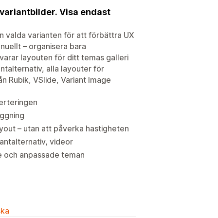
 variantbilder. Visa endast
n valda varianten för att förbättra UX
nuellt – organisera bara
arar layouten för ditt temas galleri
ntalternativ, alla layouter för
ån Rubik, VSlide, Variant Image
verteringen
aggning
ayout – utan att påverka hastigheten
antalternativ, videor
re och anpassade teman
ska