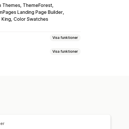
 Themes, ThemeForest
Pages Landing Page Builder
 King, Color Swatches
Visa funktioner
Visa funktioner
ook
Ljuslåda
Portfölj
Masonry
GC
handsgranskning
Variantvisning
xer