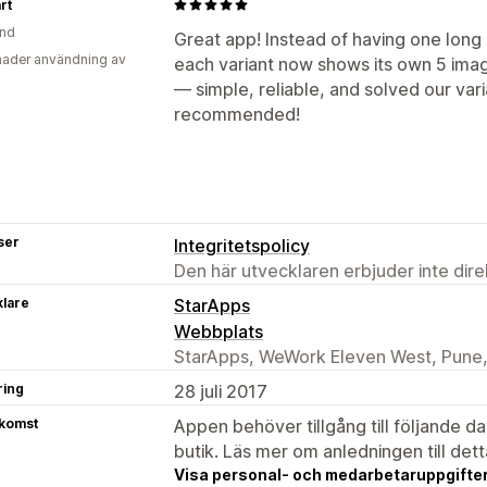
rt
and
Great app! Instead of having one long "
ader användning av
each variant now shows its own 5 ima
— simple, reliable, and solved our var
recommended!
ser
Integritetspolicy
Den här utvecklaren erbjuder inte dir
klare
StarApps
Webbplats
StarApps, WeWork Eleven West, Pune,
ring
28 juli 2017
tkomst
Appen behöver tillgång till följande d
butik. Läs mer om anledningen till det
Visa personal- och medarbetaruppgifter