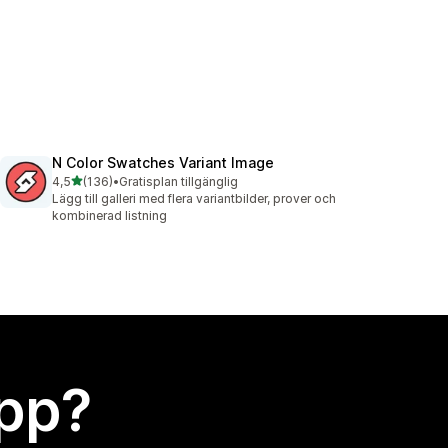
N Color Swatches Variant Image
av 5 stjärnor
4,5
(136)
•
Gratisplan tillgänglig
136 recensioner totalt
Lägg till galleri med flera variantbilder, prover och
kombinerad listning
app?