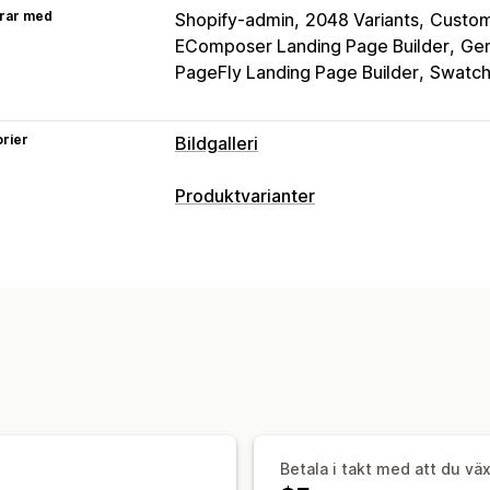
rar med
Shopify-admin
2048 Variants
Custom
EComposer Landing Page Builder
Gem
PageFly Landing Page Builder
Swatch
rier
Bildgalleri
Gallerityper
Produktvarianter
Karusell
Kollage
Köp looken
Lookb
Anpassning
Rutnät
Rad
Lista
Reglage
Video
U
Anpassad CSS
Anpassad HTML
För
Anpassning
Bildskydd
Bildzoom
Betala i takt med att du vä