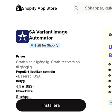
Shopify App Store
Galle
SA Variant Image
Automator
Built for Shopify
Priser
Gratisplan tillgänglig. Gratis testversion
tillgänglig.
Populärt i butiker som din
Baserat i USA
Betyg
4,8
(683)
Utvecklare
StarApps
Installera