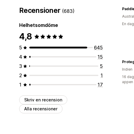
Recensioner
Paddl
(683)
Austra
En dag
Helhetsomdöme
4,8
5
645
4
15
Prote
3
5
Indien
2
1
16 dag
appen
1
17
Skriv en recension
Alla recensioner