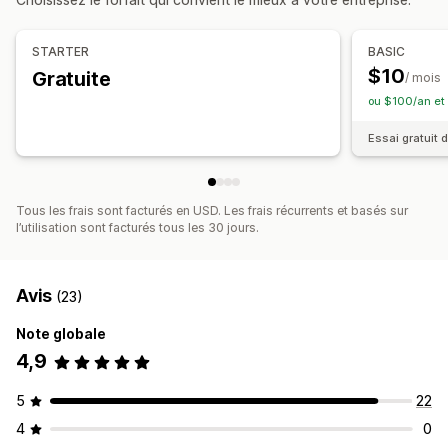
Styles personnalisés
CSS personnalisées
Protection de l’image
Zoom sur image
STARTER
BASIC
Optimisation pour le format mobile
Multilingue
$10
Gratuite
/ mois
ou $100/an et
Essai gratuit d
Tous les frais sont facturés en USD. Les frais récurrents et basés sur
l’utilisation sont facturés tous les 30 jours.
Avis
(23)
Note globale
4,9
5
22
4
0