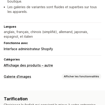
boutique.
Les galeries de variantes sont fluides et superbes sur tous
les appareils.
Langues
anglais, français, chinois (simplifié), allemand, japonais,
espagnol, et italien
Fonctionne avec
Interface administrateur Shopify
Catégories
Affichage des produits – autre
Galerie d’images
Afficher les fonctionnalités
Types de galeries
Carrousel
Collage
Lightbox
Grille
Carrousel
Vidéo
Tarification
Personnalisation
Choisissez le forfait qui convient le mieux à votre entreprise.