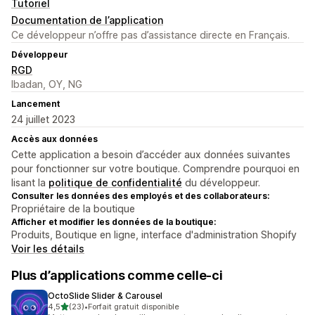
Tutoriel
Documentation de l’application
Ce développeur n’offre pas d’assistance directe en Français.
Développeur
RGD
Ibadan, OY, NG
Lancement
24 juillet 2023
Accès aux données
Cette application a besoin d’accéder aux données suivantes
pour fonctionner sur votre boutique. Comprendre pourquoi en
lisant la
politique de confidentialité
du développeur.
Consulter les données des employés et des collaborateurs:
Propriétaire de la boutique
Afficher et modifier les données de la boutique:
Produits, Boutique en ligne, interface d'administration Shopify
Voir les détails
Plus d’applications comme celle-ci
OctoSlide Slider & Carousel
étoile(s) sur 5
4,5
(23)
•
Forfait gratuit disponible
23 avis au total