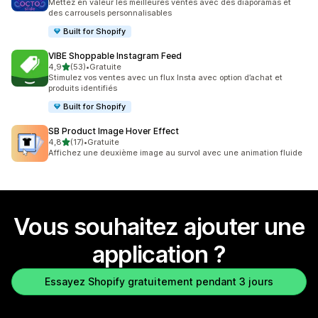
Mettez en valeur les meilleures ventes avec des diaporamas et
des carrousels personnalisables
Built for Shopify
VIBE Shoppable Instagram Feed
étoile(s) sur 5
4,9
(53)
•
Gratuite
53 avis au total
Stimulez vos ventes avec un flux Insta avec option d’achat et
produits identifiés
Built for Shopify
SB Product Image Hover Effect
étoile(s) sur 5
4,8
(17)
•
Gratuite
17 avis au total
Affichez une deuxième image au survol avec une animation fluide
Vous souhaitez ajouter une
application ?
Essayez Shopify gratuitement pendant 3 jours