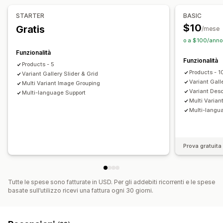
Protezione delle immagini
Zoom immagini
STARTER
BASIC
Adattivo per dispositivi mobili
Multilingua
$10
Gratis
/mese
o a $100/anno 
Funzionalità
Funzionalità
Products - 5
Products - 
Variant Gallery Slider & Grid
Variant Gall
Multi Variant Image Grouping
Variant Desc
Multi-language Support
Multi Varian
Multi-langu
Prova gratuita 
Tutte le spese sono fatturate in USD. Per gli addebiti ricorrenti e le spese
basate sull’utilizzo ricevi una fattura ogni 30 giorni.