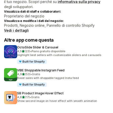
il tuo negozio. Scopri perché su
informativa sulla privacy
degli sviluppatori.
Visualizza dati di staff e collaboratori:
Proprietario del negozio
Visualizza e modifica i dati del negozio:
Prodotti, Negozio online, Pannello di controllo Shopify
Vedi i dettagli
Altre app come questa
OctoSlide Slider & Carousel
stelle su 5
4,5
(23)
•
Piano gratuito disponibile
23 recensioni totali
Highlight best sellers with customizable sliders and carousels
Built for Shopify
VIBE Shoppable Instagram Feed
stelle su 5
4,9
(53)
•
Gratis
53 recensioni totali
Boost sales with shoppable tagged Insta feed
Built for Shopify
SB Product Image Hover Effect
stelle su 5
4,8
(17)
•
Gratis
17 recensioni totali
Show second image on hover effect with smooth animation