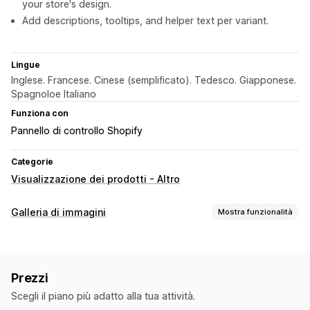
your store's design.
Add descriptions, tooltips, and helper text per variant.
Lingue
Inglese. Francese. Cinese (semplificato). Tedesco. Giapponese.
Spagnoloe Italiano
Funziona con
Pannello di controllo Shopify
Categorie
Visualizzazione dei prodotti - Altro
Galleria di immagini
Mostra funzionalità
Tipi di galleria
Carosello
Collage
Lightbox
Griglia
A scorrimento
Video
Prezzi
Personalizzazione
Scegli il piano più adatto alla tua attività.
Stili personalizzati
CSS personalizzato