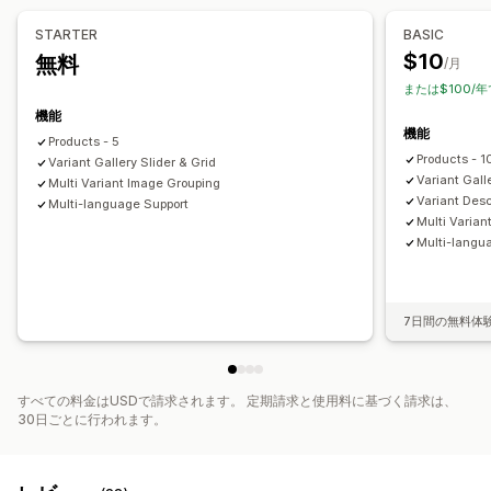
モバイル対応
複数言語
STARTER
BASIC
$10
無料
/月
または$100/年
機能
機能
Products - 5
Products - 
Variant Gallery Slider & Grid
Variant Gall
Multi Variant Image Grouping
Variant Desc
Multi-language Support
Multi Varian
Multi-langu
7日間の無料体
すべての料金はUSDで請求されます。 定期請求と使用料に基づく請求は、
30日ごとに行われます。