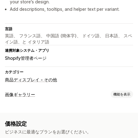
your store's design.
Add descriptions, tooltips, and helper text per variant.
言語
英語、 フランス語、 中国語 (簡体字)、 ドイツ語、 日本語、 スペ
イン語、と イタリア語
連携対象システム・アプリ
Shopify管理者ページ
カテゴリー
商品ディスプレイ - その他
画像ギャラリー
機能を表示
ギャラリータイプ
カルーセル
コラージュ
Lightbox
グリッド
スライダー
ビデオ
価格設定
カスタマイズ
ビジネスに最適なプランをお選びください。
カスタムスタイル
カスタムCSS
画像保護
画像のズーム