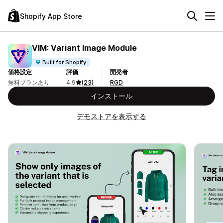
Shopify App Store
VIM: Variant Image Module
Built for Shopify
価格設定
評価
開発者
無料プランあり
4.9
(23)
RGD
インストール
デモストアを表示する