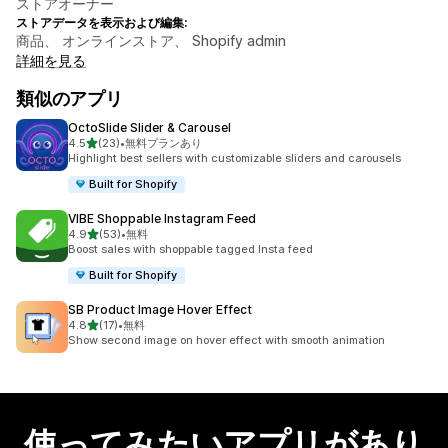
ストアオーナー
ストアデータを表示および編集:
商品、 オンラインストア、 Shopify admin
詳細を見る
類似のアプリ
OctoSlide Slider & Carousel
5つ星中
4.5
(23)
•
無料プランあり
合計レビュー数：23件
Highlight best sellers with customizable sliders and carousels
Built for Shopify
VIBE Shoppable Instagram Feed
5つ星中
4.9
(53)
•
無料
合計レビュー数：53件
Boost sales with shoppable tagged Insta feed
Built for Shopify
SB Product Image Hover Effect
5つ星中
4.8
(17)
•
無料
合計レビュー数：17件
Show second image on hover effect with smooth animation
使ってみたいアプリがあり