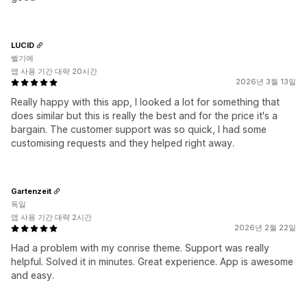
LUCID
벨기에
앱 사용 기간 대략 20시간
2026년 3월 13일
Really happy with this app, I looked a lot for something that
does similar but this is really the best and for the price it's a
bargain. The customer support was so quick, I had some
customising requests and they helped right away.
Gartenzeit
독일
앱 사용 기간 대략 2시간
2026년 2월 22일
Had a problem with my conrise theme. Support was really
helpful. Solved it in minutes. Great experience. App is awesome
and easy.