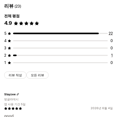
리뷰
(23)
전체 평점
4.9
5
22
4
0
3
0
2
1
1
0
리뷰 작성
모든 리뷰
Slayzee
방글라데시
앱 사용 기간 5일
2026년 6월 4일
good