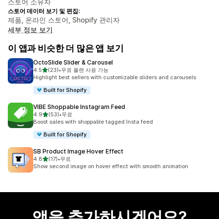
스토어 소유자
스토어 데이터 보기 및 편집:
제품, 온라인 스토어, Shopify 관리자
세부 정보 보기
이 앱과 비슷한 더 많은 앱 보기
OctoSlide Slider & Carousel
별 5개 중
4.5
(23)
•
무료 플랜 사용 가능
총 리뷰 23개
Highlight best sellers with customizable sliders and carousels
Built for Shopify
VIBE Shoppable Instagram Feed
별 5개 중
4.9
(53)
•
무료
총 리뷰 53개
Boost sales with shoppable tagged Insta feed
Built for Shopify
SB Product Image Hover Effect
별 5개 중
4.8
(17)
•
무료
총 리뷰 17개
Show second image on hover effect with smooth animation
앱을 추가하시겠어요?