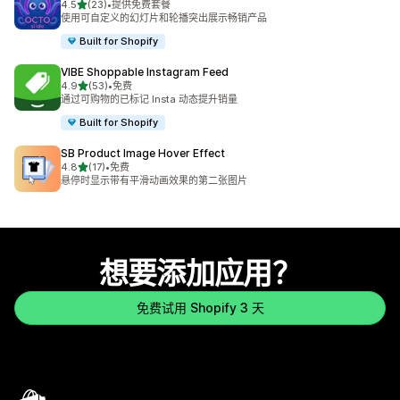
星（满分 5 星）
4.5
(23)
•
提供免费套餐
总共 23 条评论
使用可自定义的幻灯片和轮播突出展示畅销产品
Built for Shopify
VIBE Shoppable Instagram Feed
星（满分 5 星）
4.9
(53)
•
免费
总共 53 条评论
通过可购物的已标记 Insta 动态提升销量
Built for Shopify
SB Product Image Hover Effect
星（满分 5 星）
4.8
(17)
•
免费
总共 17 条评论
悬停时显示带有平滑动画效果的第二张图片
想要添加应用？
免费试用 Shopify 3 天