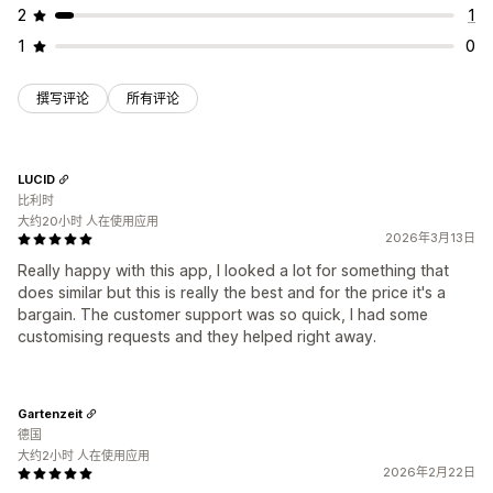
2
1
1
0
撰写评论
所有评论
LUCID
比利时
大约20小时 人在使用应用
2026年3月13日
Really happy with this app, I looked a lot for something that
does similar but this is really the best and for the price it's a
bargain. The customer support was so quick, I had some
customising requests and they helped right away.
Gartenzeit
德国
大约2小时 人在使用应用
2026年2月22日