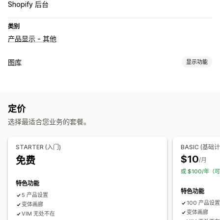
Shopify 后台
类别
产品显示 - 其他
图库
显示功能
图库类型
轮播
拼贴
Lightbox
网格
滑块
视频
定价
自定义
选择最适合您业务的套餐。
自定义样式
自定义 CSS
图片保护
图片缩放
自动适应移动设备
多语言
STARTER (入门)
BASIC (基础
$10
免费
/月
或 $100/年（
特色功能
特色功能
5 产品设置
100 产品设
变体画廊
变体画廊
VIM 无处不在