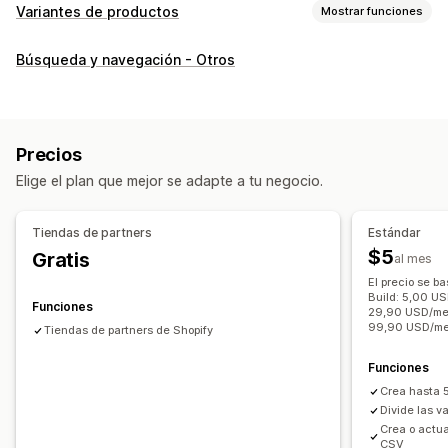
Variantes de productos
Mostrar funciones
Personalización
Búsqueda y navegación - Otros
Casillas de verificación
Muestras
Lógica condicional
Fuentes
Fechas
Dimensiones
Menús desplegables
Subida de archivos
Selección múltiple
Números
Precios
Botones de opciones
Texto personalizado
Elige el plan que mejor se adapte a tu negocio.
Envoltura de regalo
CSS personalizado
HTML personalizado
Tablas de tallas
Vista previa
Tiendas de partners
Estándar
Traducción
Importar y exportar
Visualización de variantes
$5
Gratis
al mes
Inventario
El precio se b
Build: 5,00 U
Alertas de existencias bajas
Ocultar existencias agotadas
Funciones
29,90 USD/mes
Gestión de SKU
Disponibilidad de existencias
99,90 USD/m
Tiendas de partners de Shopify
Visualización de disponibilidad de existencias
Funciones
Actualizaciones manuales
Actualizaciones automáticas
Crea hasta 
Divide las v
Crea o actu
CSV