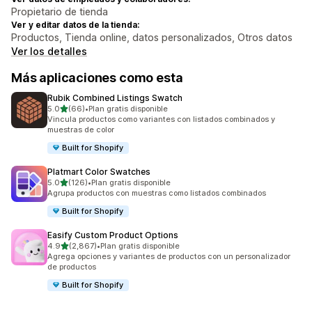
Propietario de tienda
Ver y editar datos de la tienda:
Productos, Tienda online, datos personalizados, Otros datos
Ver los detalles
Más aplicaciones como esta
Rubik Combined Listings Swatch
de 5 estrellas
5.0
(66)
•
Plan gratis disponible
66 reseñas en total
Vincula productos como variantes con listados combinados y
muestras de color
Built for Shopify
Platmart Color Swatches
de 5 estrellas
5.0
(126)
•
Plan gratis disponible
126 reseñas en total
Agrupa productos con muestras como listados combinados
Built for Shopify
Easify Custom Product Options
de 5 estrellas
4.9
(2,867)
•
Plan gratis disponible
2867 reseñas en total
Agrega opciones y variantes de productos con un personalizador
de productos
Built for Shopify