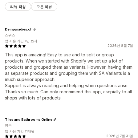
리뷰 작성
모든 리뷰
Deinparadies.ch
스위스
앱 사용 기간 1년 초과
2026년 8월 7일
This app is amazing! Easy to use and to split or group
products. When we started with Shopify we set up a lot of
products and grouped them as variants. However, having them
as separate products and grouping them with SA Variants is a
much superior approach.
Support is always reacting and helping when questions arise.
Thanks so much. Can only recommend this app, escpially to all
shops with lots of products.
Tiles and Bathrooms Online
영국
앱 사용 기간 11개월
2026년 7월 31일