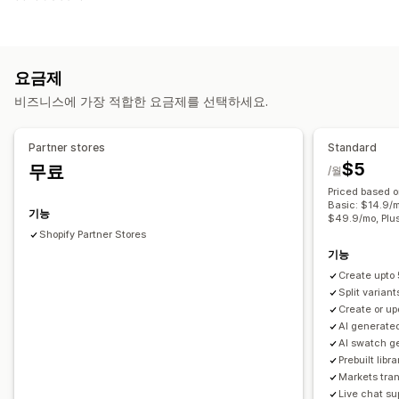
확인란
견본
조건 논리
글꼴
날짜
치수
드롭다운
파일 업로드
다중 선택
숫자
라디오 버튼
사용자 지정 텍스트
선물 포장
사용자 지정 CSS
사용자 지정 HTML
사이즈 표
미리 보기
번역
요금제
가져오기 및 내보내기
이형 상품 표시
비즈니스에 가장 적합한 요금제를 선택하세요.
재고
재고 부족 알림
품절 상품 숨기기
SKU 관리
재고 사용 가능성
Partner stores
Standard
재고 보유 표시
수동 업데이트
자동 업데이트
$5
무료
/월
Priced based o
Basic: $14.9/
기능
$49.9/mo, Plu
Shopify Partner Stores
기능
Create upto
Split variant
Create or u
AI generate
AI swatch g
Prebuilt lib
Markets tran
Live chat su