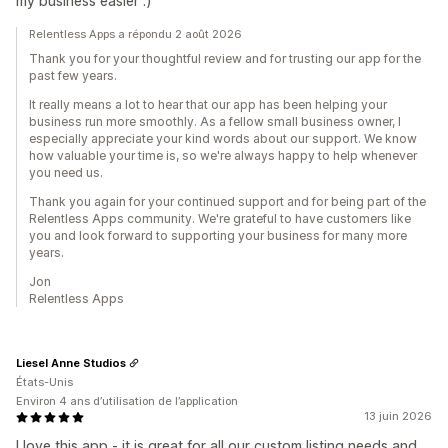
my business easier :)
Relentless Apps a répondu 2 août 2026
Thank you for your thoughtful review and for trusting our app for the
past few years.
It really means a lot to hear that our app has been helping your
business run more smoothly. As a fellow small business owner, I
especially appreciate your kind words about our support. We know
how valuable your time is, so we're always happy to help whenever
you need us.
Thank you again for your continued support and for being part of the
Relentless Apps community. We're grateful to have customers like
you and look forward to supporting your business for many more
years.
Jon
Relentless Apps
Liesel Anne Studios
États-Unis
Environ 4 ans d’utilisation de l’application
13 juin 2026
I love this app - it is great for all our custom listing needs and