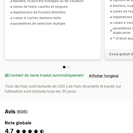
Options de pr
boutons, nuanciers d’images ou de couleurs
boutons, nu
zones de texte courtes et longues
Stock
zones de tex
importations de fichiers illimitées
Masquer les produits en rupture de stock
importations 
cases à cocher, boutons radio
cases à coch
Disponibilité des stocks
paramètres de sélection multiple
paramètres d
Affichage des disponibilités en stock
duplication
* Gratuit po
Mises à jour manuelles
Essai gratuit d
Contient du texte traduit automatiquement
Afficher l’original
Tous les frais sont facturés en USD. Les frais récurrents et basés sur
l’utilisation sont facturés tous les 30 jours.
Avis
(606)
Note globale
4,7