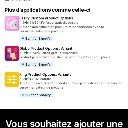
Plus d’applications comme celle-ci
Easify Custom Product Options
étoile(s) sur 5
4,9
(2 862)
•
Forfait gratuit disponible
2862 avis au total
Ajoutez des options de produits et de variantes avec le
personnalisateur de produits
Built for Shopify
Globo Product Options, Variant
étoile(s) sur 5
4,9
(4 732)
•
Forfait gratuit disponible
4732 avis au total
Product personalizer, customize products w/ variant options
Built for Shopify
King Product Options, Variants
étoile(s) sur 5
4,7
(446)
•
Gratuite
446 avis au total
Ajouter des options de produits et des options de variantes avec le
personnalisateur de produits
Built for Shopify
Vous souhaitez ajouter une