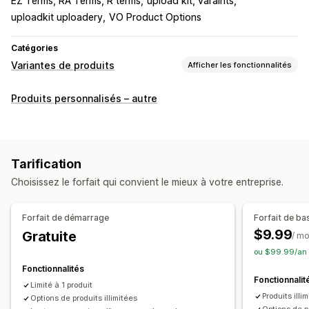
EZ Terms, RA Terms, R terms
upload kit, varaints
uploadkit uploadery
VO Product Options
Catégories
Variantes de produits
Afficher les fonctionnalités
Personnalisation
Produits personnalisés – autre
Cases à cocher
Échantillons
Logique conditionnelle
Menus déroulants
Importations de fichiers
Sélection multiple
Numéros
Boutons radio
Tarification
Texte personnalisé
Emballage cadeau
Choisissez le forfait qui convient le mieux à votre entreprise.
CSS personnalisées
HTML personnalisé
Traduction
Affichage des variantes
Forfait de démarrage
Forfait de ba
Tarification
$9.99
Gratuite
/ mo
Tarification en gros
Tarification conditionnelle
ou $99.99/an 
Tarification personnalisée
Options de réductions
Fonctionnalités
Fonctionnalit
Compléments
Suppléments par variante
Limité à 1 produit
Produits illi
Options de produits illimitées
Suppléments premium