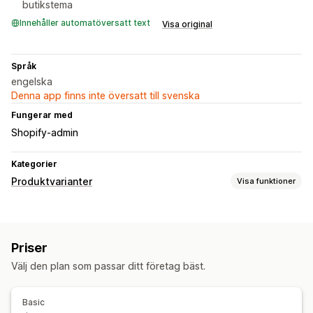
butikstema
Innehåller automatöversatt text
Visa original
Språk
engelska
Denna app finns inte översatt till svenska
Fungerar med
Shopify-admin
Kategorier
Produktvarianter
Visa funktioner
Anpassning
Variantvisning
Priser
Priser
Välj den plan som passar ditt företag bäst.
Villkorlig prissättning
Anpassad prissättning
Tilläggsavgifter för varianter
Kvantitetsbaserade priser
Basic