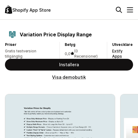
Shopify App Store
Variation Price Display Range
Priser
Betyg
Utvecklare
Gratis testversion
(0
Extify
0,0
tillgänglig
Recensioner)
Apps
Installera
Visa demobutik