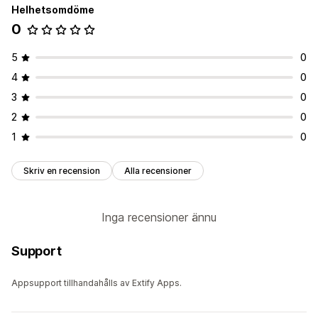
Helhetsomdöme
0
5
0
4
0
3
0
2
0
1
0
Skriv en recension
Alla recensioner
Inga recensioner ännu
Support
Appsupport tillhandahålls av Extify Apps.