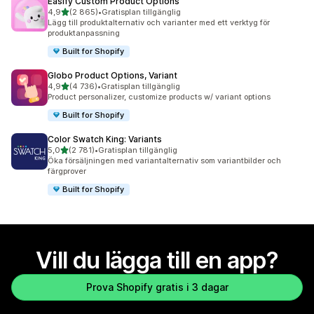
Easify Custom Product Options
av 5 stjärnor
4,9
(2 865)
•
Gratisplan tillgänglig
2865 recensioner totalt
Lägg till produktalternativ och varianter med ett verktyg för
produktanpassning
Built for Shopify
Globo Product Options, Variant
av 5 stjärnor
4,9
(4 736)
•
Gratisplan tillgänglig
4736 recensioner totalt
Product personalizer, customize products w/ variant options
Built for Shopify
Color Swatch King: Variants
av 5 stjärnor
5,0
(2 781)
•
Gratisplan tillgänglig
2781 recensioner totalt
Öka försäljningen med variantalternativ som variantbilder och
färgprover
Built for Shopify
Vill du lägga till en app?
Prova Shopify gratis i 3 dagar