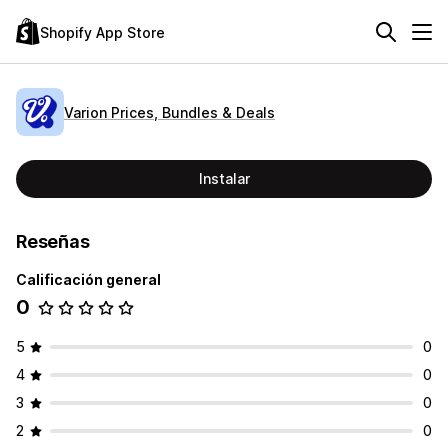
Shopify App Store
Varion Prices, Bundles & Deals
Instalar
Reseñas
Calificación general
0
5
0
4
0
3
0
2
0