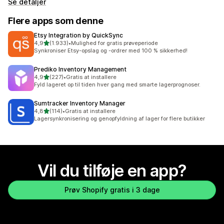
Se detaljer
Flere apps som denne
Etsy Integration by QuickSync
ud af 5 stjerner
4,9
(1.933)
•
Mulighed for gratis prøveperiode
1933 anmeldelser i alt
Synkroniser Etsy-opslag og -ordrer med 100 % sikkerhed!
Prediko Inventory Management
ud af 5 stjerner
4,9
(227)
•
Gratis at installere
227 anmeldelser i alt
Fyld lageret op til tiden hver gang med smarte lagerprognoser.
Sumtracker Inventory Manager
ud af 5 stjerner
4,8
(114)
•
Gratis at installere
114 anmeldelser i alt
Lagersynkronisering og genopfyldning af lager for flere butikker
Vil du tilføje en app?
Prøv Shopify gratis i 3 dage