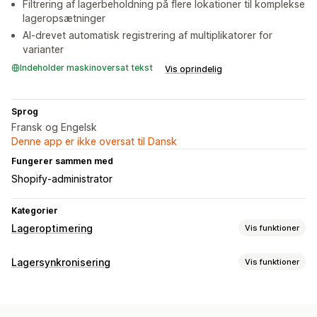
Filtrering af lagerbeholdning på flere lokationer til komplekse
lageropsætninger
AI-drevet automatisk registrering af multiplikatorer for
varianter
Indeholder maskinoversat tekst
Vis oprindelig
Sprog
Fransk og Engelsk
Denne app er ikke oversat til Dansk
Fungerer sammen med
Shopify-administrator
Kategorier
Lageroptimering
Vis funktioner
Lagerstyring
Lagersynkronisering
Vis funktioner
Lagersynkronisering
Opdateringer i realtid
Synkroniseringstype
Optimering med kunstig intelligens
Varianter
Flere butikker
Automatisk
Manuel
Masse
Automatisering af workflows