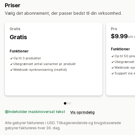
Priser
Realtid
Planlagt
Tilpasset
Ordrestyring
Vælg det abonnement, der passer bedst til din virksomhed.
Notifikationer og rapporter
Massebehandling
Status i realtid
Gratis
Pro
$9.99
Gratis
om 
Funktioner
Funktioner
Op til 50 pr
Op til 3 produkter
Ubegrænset a
Ubegrænset antal varianter pr. produkt
Webhook-synk
Webhook-synkronisering (realtid)
Support via 
Indeholder maskinoversat tekst
Vis oprindelig
Alle gebyrer faktureres i USD. Tilbagevendende og brugsbaserede
gebyrer faktureres hver 30. dag.