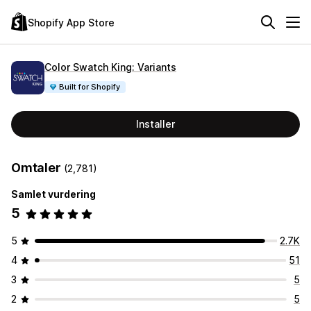
Shopify App Store
Color Swatch King: Variants
Built for Shopify
Installer
Omtaler
(2,781)
Samlet vurdering
5
5
2.7K
4
51
3
5
2
5