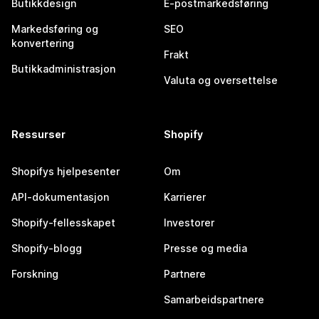
Butikkdesign
E-postmarkedsføring
Markedsføring og
SEO
konvertering
Frakt
Butikkadministrasjon
Valuta og oversettelse
Ressurser
Shopify
Shopifys hjelpesenter
Om
API-dokumentasjon
Karrierer
Shopify-fellesskapet
Investorer
Shopify-blogg
Presse og media
Forskning
Partnere
Samarbeidspartnere