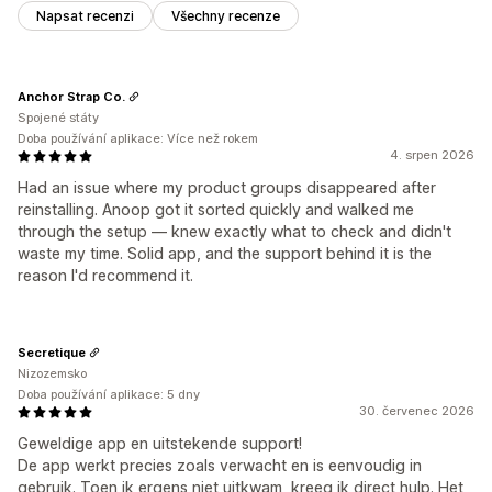
Napsat recenzi
Všechny recenze
Anchor Strap Co.
Spojené státy
Doba používání aplikace: Více než rokem
4. srpen 2026
Had an issue where my product groups disappeared after
reinstalling. Anoop got it sorted quickly and walked me
through the setup — knew exactly what to check and didn't
waste my time. Solid app, and the support behind it is the
reason I'd recommend it.
Secretique
Nizozemsko
Doba používání aplikace: 5 dny
30. červenec 2026
Geweldige app en uitstekende support!
De app werkt precies zoals verwacht en is eenvoudig in
gebruik. Toen ik ergens niet uitkwam, kreeg ik direct hulp. Het