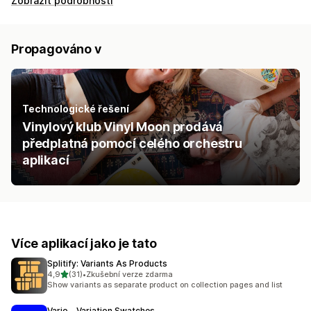
Zobrazit podrobnosti
Propagováno v
Technologické řešení
Vinylový klub Vinyl Moon prodává
předplatná pomocí celého orchestru
aplikací
Více aplikací jako je tato
Splitify: Variants As Products
z 5 hvězd
4,9
(31)
•
Zkušební verze zdarma
Celkový počet recenzí: 31
Show variants as separate product on collection pages and list
Vario ‑ Variation Swatches