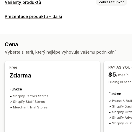
Varianty produktů
Zobrazit funkce
Přizpůsobení
Prezentace produktu – další
Zaškrtávací pole
Vzorníky
Rozevírací nabídky
Přepínače
Vlastní CSS
Vlastní HTML
Tabulky velikostí
Náhled
Překlad
Zobrazení variant
Cena
Skladové zásoby
Vyberte si tarif, který nejlépe vyhovuje vašemu podnikání.
Upozornění na nízké zásoby
Skrytí produktů, které nejsou skladem
Free
PAY AS YOU
Dostupnost skladových zásob
$5
Zdarma
/ měsíc
Zobrazení produktů, které jsou skladem
Pricing is base
Funkce
Funkce
Shopify Partner Stores
Pause & Bui
Shopify Staff Stores
Shopify Bas
Merchant Trial Stores
Shopify Gro
Shopify Adv
Shopify Plu