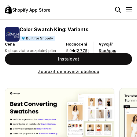
Shopify App Store
Color Swatch King: Variants
Built for Shopify
Cena
Hodnocení
Vývojář
K dispozici je bezplatný plán
5,0
(2 775)
StarApps
Instalovat
Zobrazit demoverzi obchodu