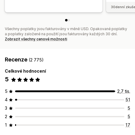
30denní zkuše
Všechny poplatky jsou fakturovány v měně USD. Opakované poplatky
a poplatky založené na použití jsou fakturovány každých 30 dní.
Zobrazit všechny cenové možnosti
Recenze
(2 775)
Celkové hodnocení
5
5
2,7 tis.
4
51
3
5
2
5
1
17