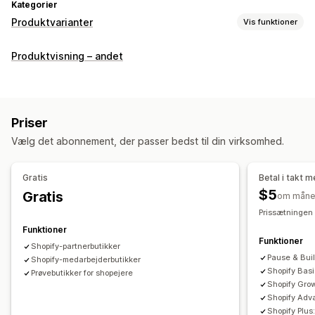
Kategorier
Produktvarianter
Vis funktioner
Tilpasning
Produktvisning – andet
Afkrydsningsfelter
Prøver
Rullemenuer
Radioknapper
Tilpasset CSS
Tilpasset HTML
Størrelsesguider
Forhåndsvisning
Oversættelse
Visning af varianter
Priser
Lager
Vælg det abonnement, der passer bedst til din virksomhed.
Underretninger om lav lagerbeholdning
Skjul, hvis ikke på lager
Lagertilgængelighed
Gratis
Betal i takt 
Visning af lagervarer
$5
Gratis
om måne
Prissætningen 
Funktioner
Funktioner
Shopify-partnerbutikker
Pause & Bui
Shopify-medarbejderbutikker
Shopify Bas
Prøvebutikker for shopejere
Shopify Gro
Shopify Ad
Shopify Plu