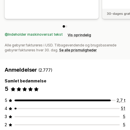
30-dages grat
Indeholder maskinoversat tekst
Vis oprindelig
Alle gebyrer faktureres i USD. Tilbagevendende og brugsbaserede
gebyrer faktureres hver 30. dag.
Se alle prismuligheder
Anmeldelser
(2.777)
Samlet bedømmelse
5
5
2,7 t
4
51
3
5
2
5