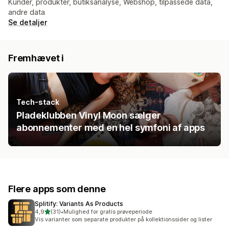
Kunder, produkter, butiksanalyse, Webshop, tilpassede data,
andre data
Se detaljer
Fremhævet i
Tech-stack
Pladeklubben Vinyl Moon sælger
abonnementer med en hel symfoni af apps
Flere apps som denne
Splitify: Variants As Products
ud af 5 stjerner
4,9
(31)
•
Mulighed for gratis prøveperiode
31 anmeldelser i alt
Vis varianter som separate produkter på kollektionssider og lister