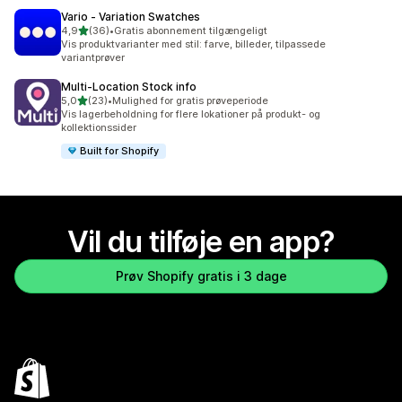
Vario ‑ Variation Swatches
ud af 5 stjerner
4,9
(36)
•
Gratis abonnement tilgængeligt
36 anmeldelser i alt
Vis produktvarianter med stil: farve, billeder, tilpassede
variantprøver
Multi‑Location Stock info
ud af 5 stjerner
5,0
(23)
•
Mulighed for gratis prøveperiode
23 anmeldelser i alt
Vis lagerbeholdning for flere lokationer på produkt- og
kollektionssider
Built for Shopify
Vil du tilføje en app?
Prøv Shopify gratis i 3 dage