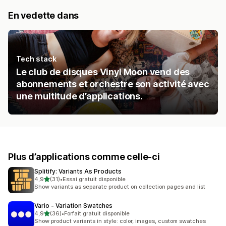
En vedette dans
Tech stack
Le club de disques Vinyl Moon vend des
abonnements et orchestre son activité avec
une multitude d’applications.
Plus d’applications comme celle-ci
Splitify: Variants As Products
étoile(s) sur 5
4,9
(31)
•
Essai gratuit disponible
31 avis au total
Show variants as separate product on collection pages and list
Vario ‑ Variation Swatches
étoile(s) sur 5
4,9
(36)
•
Forfait gratuit disponible
36 avis au total
Show product variants in style: color, images, custom swatches