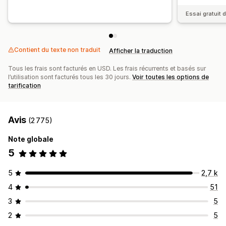
Essai gratuit 
Contient du texte non traduit
Afficher la traduction
Tous les frais sont facturés en USD. Les frais récurrents et basés sur
l’utilisation sont facturés tous les 30 jours.
Voir toutes les options de
tarification
Avis
(2 775)
Note globale
5
5
2,7 k
4
51
3
5
2
5