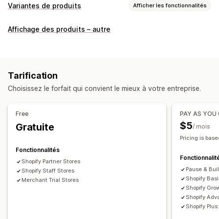
Variantes de produits
Afficher les fonctionnalités
Personnalisation
Affichage des produits – autre
Cases à cocher
Échantillons
Menus déroulants
Boutons radio
CSS personnalisées
HTML personnalisé
Tableaux des tailles
Prévisualisation
Traduction
Tarification
Affichage des variantes
Choisissez le forfait qui convient le mieux à votre entreprise.
Stock
Alertes de niveau de stock faible
Free
PAY AS YOU
Masquer les produits en rupture de stock
$5
Gratuite
/ mois
Disponibilité des stocks
Pricing is base
Affichage des disponibilités en stock
Fonctionnalités
Fonctionnalit
Shopify Partner Stores
Pause & Bui
Shopify Staff Stores
Shopify Bas
Merchant Trial Stores
Shopify Gro
Shopify Adv
Shopify Plu