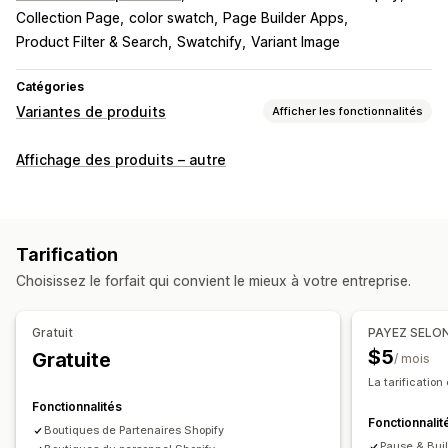
Collection Page
color swatch
Page Builder Apps
Product Filter & Search
Swatchify
Variant Image
Catégories
Variantes de produits
Afficher les fonctionnalités
Personnalisation
Affichage des produits – autre
Cases à cocher
Échantillons
Menus déroulants
Boutons radio
CSS personnalisées
HTML personnalisé
Tableaux des tailles
Prévisualisation
Traduction
Tarification
Affichage des variantes
Choisissez le forfait qui convient le mieux à votre entreprise.
Stock
Alertes de niveau de stock faible
Gratuit
PAYEZ SELO
Masquer les produits en rupture de stock
$5
Gratuite
/ mois
Disponibilité des stocks
La tarification
Affichage des disponibilités en stock
Fonctionnalités
Fonctionnalit
Boutiques de Partenaires Shopify
Pause & Buil