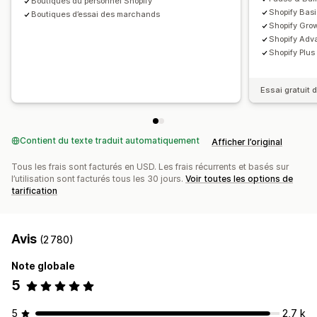
Boutiques du personnel Shopify
Shopify Basi
Boutiques d’essai des marchands
Shopify Gro
Shopify Adv
Shopify Plus
Essai gratuit 
Contient du texte traduit automatiquement
Afficher l’original
Tous les frais sont facturés en USD. Les frais récurrents et basés sur
l’utilisation sont facturés tous les 30 jours.
Voir toutes les options de
tarification
Avis
(2 780)
Note globale
5
5
2,7 k